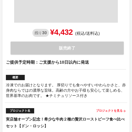
¥4,432
30
残り
(税込/送料込)
販売終了
ご提供予定時期：ご支援から10日以内に発送
概要
冷凍でのお届けとなります。 厚切りでも食べやすいやわらかさと、赤
身肉ならではの濃厚な旨味。高齢の方やお子様も安心して楽しめる、
世界基準のお肉です。 ★チミチュリソース付き
プロジェクト名
プロジェクトを見る
arrow_forward
実店舗オープン記念！希少な牛肉２種の贅沢ローストビーフ食べ比べ
セット【ドン・ロッシ】