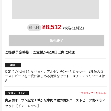
¥8,512
26
残り
(税込/送料込)
販売終了
ご提供予定時期：ご支援から10日以内に発送
概要
冷凍でのお届けとなります。アルゼンチン牛とロッシ牛、2種類のロ
ーストビーフを一度に楽しめる贅沢なセット。★チミチュリソース付
き
プロジェクト名
プロジェクトを見る
arrow_forward
実店舗オープン記念！希少な牛肉２種の贅沢ローストビーフ食べ比べ
セット【ドン・ロッシ】