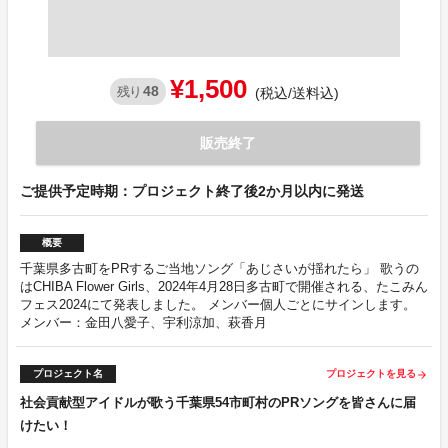
¥1,500
48
残り
(税込/送料込)
販売終了
ご提供予定時期：プロジェクト終了後2か月以内に発送
概要
千葉県多古町をPRするご当地ソング「あじさいが揺れたら」 歌うの
はCHIBA Flower Girls、2024年4月28日多古町で開催される、たこみん
フェス2024にて発表しました。 メンバー個人ごとにサインします。
メンバー：金田八愛子、宇利涼加、萩香月
プロジェクト名
プロジェクトを見る
arrow_forward
社会貢献型アイドルが歌う千葉県54市町村のPRソングを皆さんに届
けたい！