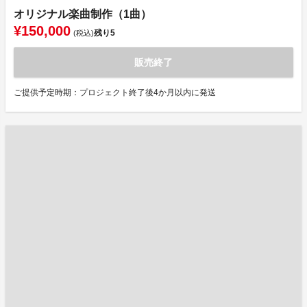
オリジナル楽曲制作（1曲）
¥150,000
残り
5
(税込)
販売終了
ご提供予定時期：プロジェクト終了後4か月以内に発送