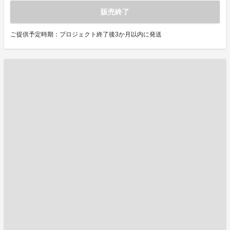
販売終了
ご提供予定時期：プロジェクト終了後3か月以内に発送