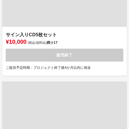
サイン入りCD5枚セット
¥10,000
残り
17
(税込/送料込)
販売終了
ご提供予定時期：プロジェクト終了後4か月以内に発送