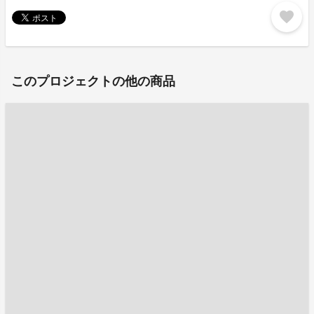
favorite
このプロジェクトの他の商品