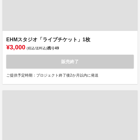
EHMスタジオ「ライブチケット」1枚
¥3,000
残り
49
(税込/送料込)
販売終了
ご提供予定時期：プロジェクト終了後2か月以内に発送