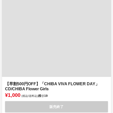
【早割500円OFF】「CHIBA VIVA FLOWER DAY」
CD/CHIBA Flower Girls
¥1,000
残り
19
(税込/送料込)
販売終了