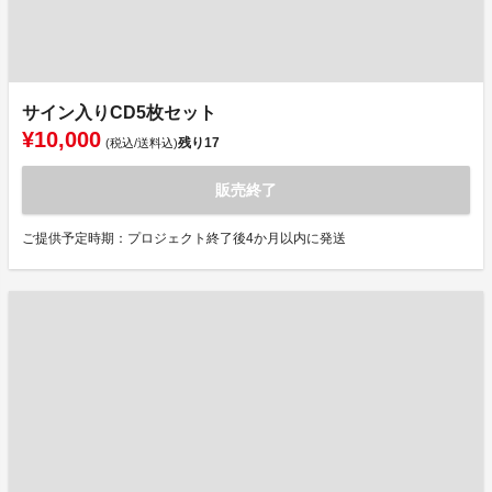
サイン入りCD5枚セット
¥10,000
残り
17
(税込/送料込)
販売終了
ご提供予定時期：プロジェクト終了後4か月以内に発送