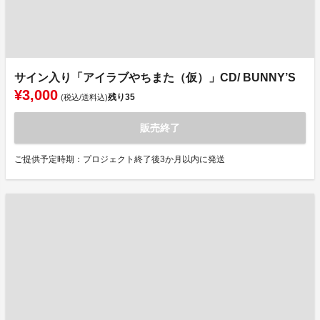
サイン入り「アイラブやちまた（仮）」CD/ BUNNY’S
¥3,000
残り
35
(税込/送料込)
販売終了
ご提供予定時期：プロジェクト終了後3か月以内に発送