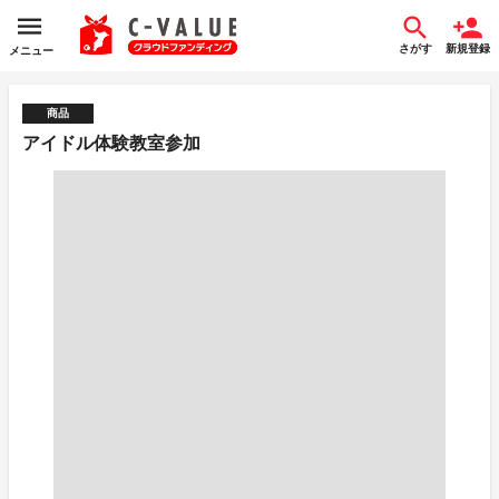
さがす
新規登録
メニュー
商品
アイドル体験教室参加