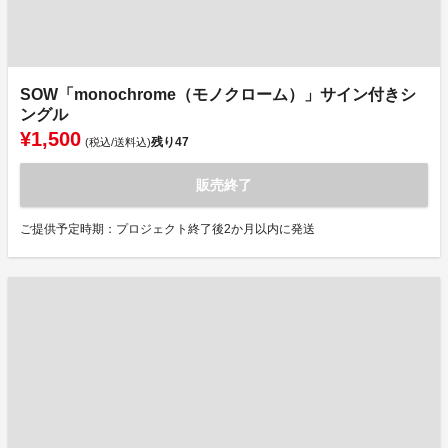
SOW「monochrome（モノクローム）」サイン付きシ
ングル
¥1,500
残り
47
(税込/送料込)
販売終了
ご提供予定時期：プロジェクト終了後2か月以内に発送