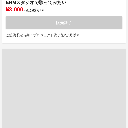
EHMスタジオで歌ってみたい
¥3,000
残り
19
(税込)
販売終了
ご提供予定時期：プロジェクト終了後2か月以内