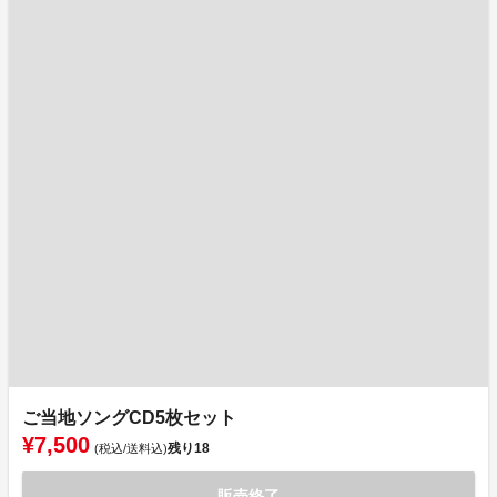
ご当地ソングCD5枚セット
¥7,500
残り
18
(税込/送料込)
販売終了