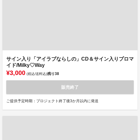
サイン入り「アイラブならしの」CD＆サイン入りプロマ
イド/Milky♡Way
¥3,000
残り
38
(税込/送料込)
販売終了
ご提供予定時期：プロジェクト終了後3か月以内に発送