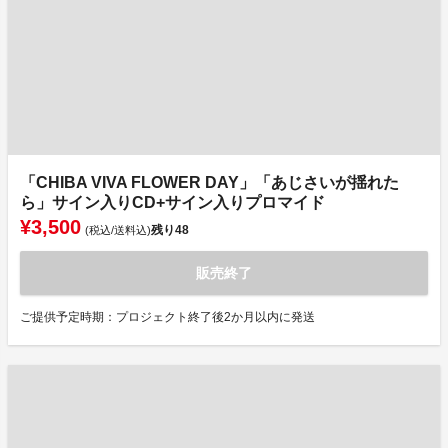
「CHIBA VIVA FLOWER DAY」「あじさいが揺れた
ら」サイン入りCD+サイン入りプロマイド
¥3,500
残り
48
(税込/送料込)
販売終了
ご提供予定時期：プロジェクト終了後2か月以内に発送