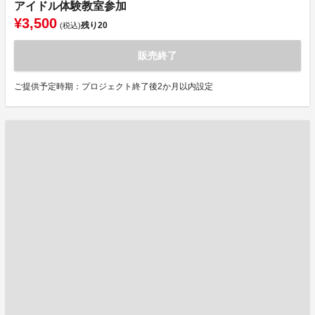
アイドル体験教室参加
¥3,500
残り
20
(税込)
販売終了
ご提供予定時期：プロジェクト終了後2か月以内設定