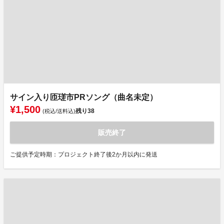
サイン入り匝瑳市PRソング（曲名未定）
¥1,500
残り
38
(税込/送料込)
販売終了
ご提供予定時期：プロジェクト終了後2か月以内に発送