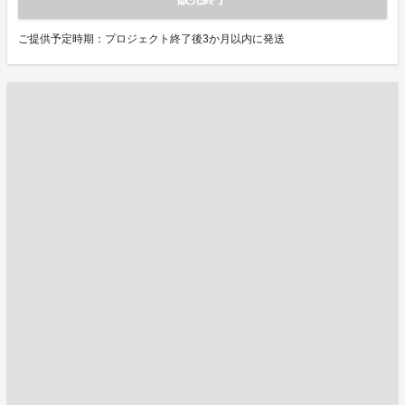
ご提供予定時期：プロジェクト終了後3か月以内に発送