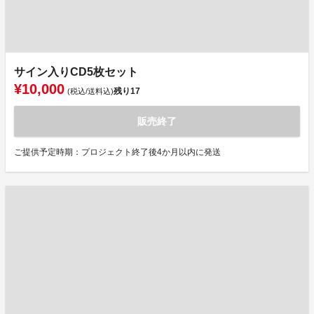
サイン入りCD5枚セット
¥10,000
残り
17
(税込/送料込)
販売終了
ご提供予定時期：プロジェクト終了後4か月以内に発送