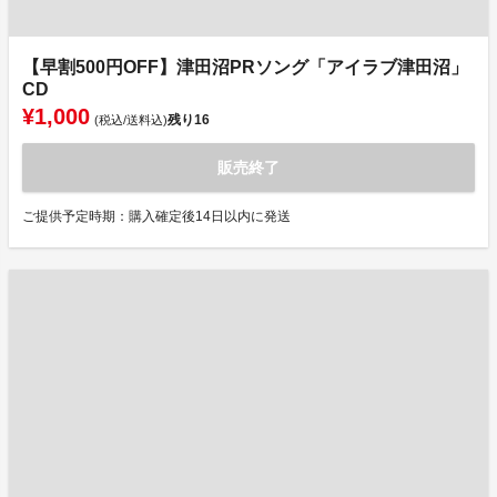
【早割500円OFF】津田沼PRソング「アイラブ津田沼」
CD
¥1,000
残り
16
(税込/送料込)
販売終了
ご提供予定時期：購入確定後14日以内に発送