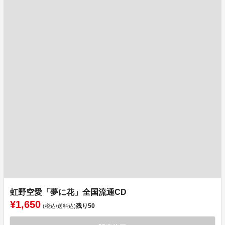
虹野空愛「夢に花」全国流通CD
¥1,650
残り
50
(税込/送料込)