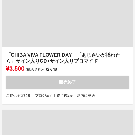
「CHIBA VIVA FLOWER DAY」「あじさいが揺れた
ら」サイン入りCD+サイン入りプロマイド
¥3,500
残り
48
(税込/送料込)
販売終了
ご提供予定時期：プロジェクト終了後2か月以内に発送