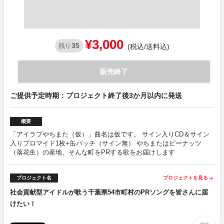
¥3,000
35
残り
(税込/送料込)
販売終了
ご提供予定時期：プロジェクト終了後3か月以内に発送
概要
「アイラブやちまた（仮）」曲名は仮です。 サイン入りCD＆サイン
入りプロマイド1枚+缶バッチ（サイン無） やちまたはピーナッツ
（落花生）の産地、そんな町をPRする歌をお届けします
プロジェクト名
プロジェクトを見る
arrow_forward
社会貢献型アイドルが歌う千葉県54市町村のPRソングを皆さんに届
けたい！