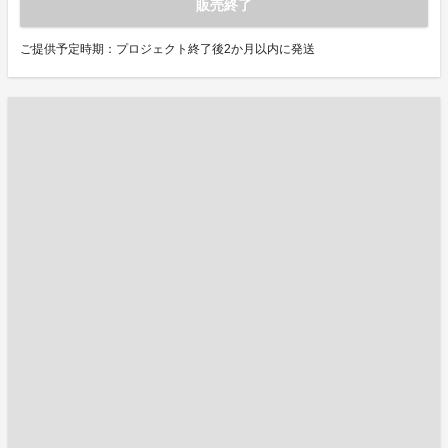
販売終了
ご提供予定時期：プロジェクト終了後2か月以内に発送