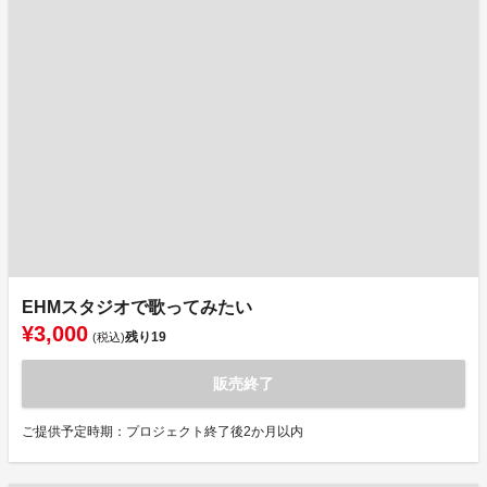
EHMスタジオで歌ってみたい
¥3,000
残り
19
(税込)
販売終了
ご提供予定時期：プロジェクト終了後2か月以内