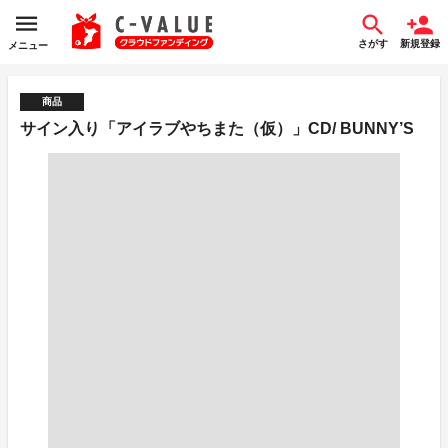
さがす
新規登録
メニュー
商品
サイン入り「アイラブやちまた（仮）」CD/ BUNNY’S