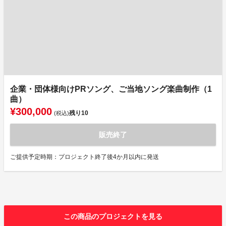
企業・団体様向けPRソング、ご当地ソング楽曲制作（1
曲）
¥300,000
残り
10
(税込)
販売終了
ご提供予定時期：プロジェクト終了後4か月以内に発送
この商品のプロジェクトを見る