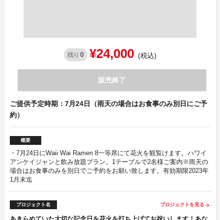
¥24,000
0
残り
(税込)
販売終了
ご提供予定時期：7月24日（雨天の場合はお食事のみ別日にご予
約）
概要
・7月24日にWaii Wai Ramen 8一等席にて花火を観覧けます。ハワイ
アンケイジャンと飲み放題プラン。1テーブルで2名様ご案内※雨天の
場合はお食事のみを別日でご予約をお願い致します。有効期限2023年
1月末迄
プロジェクト名
プロジェクトを見る
arrow_forward
あきらめていた大切な記念日を花火を打ち上げてお祝いします！あな