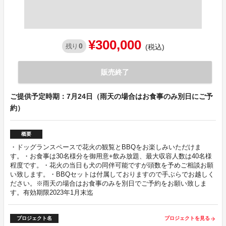
¥300,000
0
残り
(税込)
販売終了
ご提供予定時期：7月24日（雨天の場合はお食事のみ別日にご予
約）
概要
・ドッグランスペースで花火の観覧とBBQをお楽しみいただけま
す。・お食事は30名様分を御用意+飲み放題、最大収容人数は40名様
程度です。・花火の当日も犬の同伴可能ですが頭数を予めご相談お願
い致します。・BBQセットは付属しておりますので手ぶらでお越しく
ださい。※雨天の場合はお食事のみを別日でご予約をお願い致しま
す。有効期限2023年1月末迄
プロジェクト名
プロジェクトを見る
arrow_forward