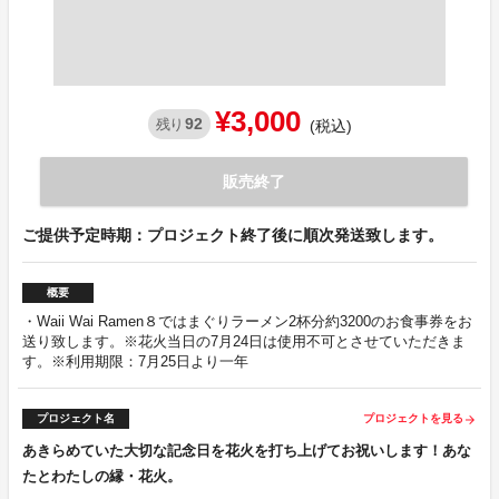
¥3,000
92
残り
(税込)
販売終了
ご提供予定時期：プロジェクト終了後に順次発送致します。
概要
・Waii Wai Ramen８ではまぐりラーメン2杯分約3200のお食事券をお
送り致します。※花火当日の7月24日は使用不可とさせていただきま
す。※利用期限：7月25日より一年
プロジェクト名
プロジェクトを見る
arrow_forward
あきらめていた大切な記念日を花火を打ち上げてお祝いします！あな
たとわたしの縁・花火。