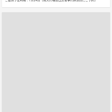
ご提供予定時期：7月24日（雨天の場合はお食事のみ別日にご予約）