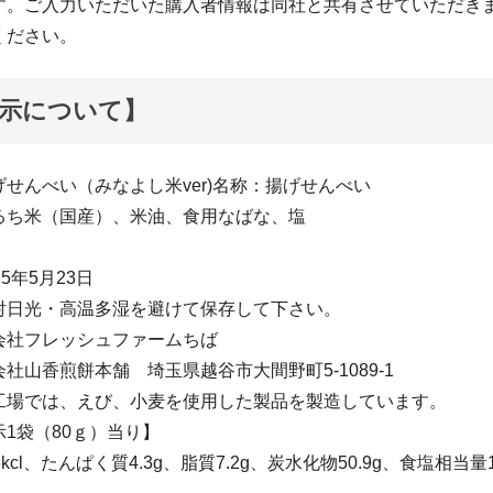
す。ご入力いただいた購入者情報は同社と共有させていただき
ください。
示について】
せんべい（みなよし米ver)名称：揚げせんべい
るち米（国産）、米油、食用なばな、塩
5年5月23日
射日光・高温多湿を避けて保存して下さい。
会社フレッシュファームちば
社山香煎餅本舗 埼玉県越谷市大間野町5-1089-1
工場では、えび、小麦を使用した製品を製造しています。
1袋（80ｇ）当り】
kcl、たんぱく質4.3g、脂質7.2g、炭水化物50.9g、食塩相当量