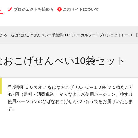
プロジェクトを始める
このサイトについて
がる なばなおこげせんべいー千葉県LFP（ローカルフードプロジェクト）ー
【
chevron_right
なおこげせんべい10袋セット
早期割引３０％オフ なばなおこげせんべい×１０袋 ※１枚あたり
434円（送料・消費税込） ※みなよし米使用バージョン、粒すけ
使用バージョンのなばなおこげせんべい各５袋をお届けいたしま
す。