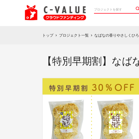
トップ
プロジェクト一覧
なばなの香りやさしくひろ
chevron_right
chevron_right
【特別早期割】なば