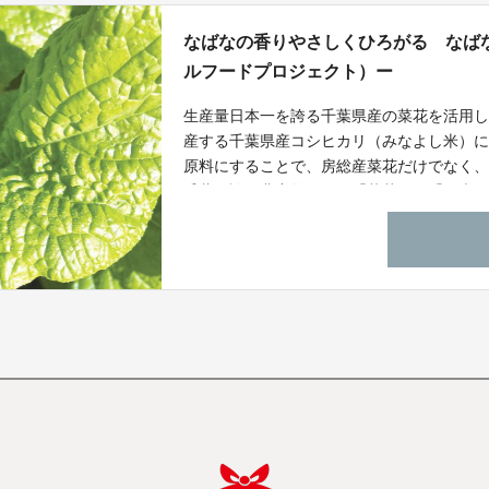
なばなの香りやさしくひろがる なばな
ルフードプロジェクト）ー
生産量日本一を誇る千葉県産の菜花を活用
産する千葉県産コシヒカリ（みなよし米）
原料にすることで、房総産菜花だけでなく、
千葉が誇る農産物である「菜花」や「お米（
域等における観光振興にもつなげることを