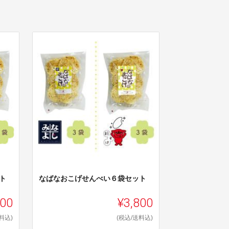
ト
なばなおこげせんべい６袋セット
800
¥3,800
料込)
(税込/送料込)