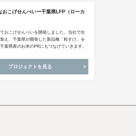
おこげせんべいー千葉県LFP（ローカ
しておこげせんべいを開発しました。当社で生
に加え、千葉県が開発した新品種「粒すけ」を
千葉県産のお米のPRにもつなげていきます。
粒すけ）」の認知度向上 と需要増加、生産地
目指します！
プロジェクトを見る