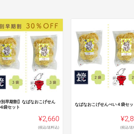
特別早期割】なばなおこげせん
なばなおこげせんべい４袋セッ
い6袋セット
¥2,660
¥2,
(税込/送料込)
(税込/送