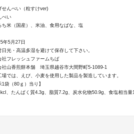
せんべい（粒すけver)
んべい
るち米（国産）、米油、食用なばな、塩
5年5月27日
射日光・高温多湿を避けて保存して下さい。
会社フレッシュファームちば
社山香煎餅本舗 埼玉県越谷市大間野町5-1089-1
工場では、えび、小麦を使用した製品を製造しています。
1袋（80ｇ）当り】
kcl、たんぱく質4.3g、脂質7.2g、炭水化物50.9g、食塩相当量