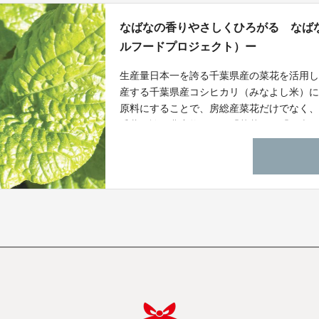
なばなの香りやさしくひろがる なばな
ルフードプロジェクト）ー
生産量日本一を誇る千葉県産の菜花を活用
産する千葉県産コシヒカリ（みなよし米）
原料にすることで、房総産菜花だけでなく、
千葉が誇る農産物である「菜花」や「お米（
域等における観光振興にもつなげることを