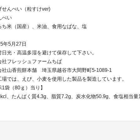
せんべい（粒すけver)
んべい
るち米（国産）、米油、食用なばな、塩
5年5月27日
射日光・高温多湿を避けて保存して下さい。
会社フレッシュファームちば
社山香煎餅本舗 埼玉県越谷市大間野町5-1089-1
工場では、えび、小麦を使用した製品を製造しています。
1袋（80ｇ）当り】
kcl、たんぱく質4.3g、脂質7.2g、炭水化物50.9g、食塩相当量