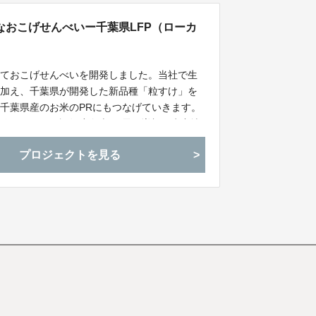
おこげせんべいー千葉県LFP（ローカ
しておこげせんべいを開発しました。当社で生
に加え、千葉県が開発した新品種「粒すけ」を
千葉県産のお米のPRにもつなげていきます。
粒すけ）」の認知度向上 と需要増加、生産地
目指します！
プロジェクトを見る