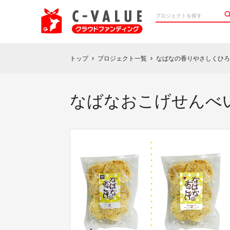
トップ
プロジェクト一覧
なばなの香りやさしくひろ
chevron_right
chevron_right
なばなおこげせんべ