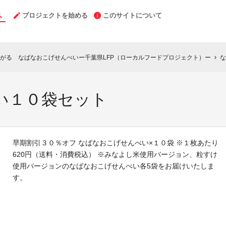
プロジェクトを始める
このサイトについて
がる なばなおこげせんべいー千葉県LFP（ローカルフードプロジェクト）ー
な
chevron_right
い１０袋セット
早期割引３０％オフ なばなおこげせんべい×１０袋 ※１枚あたり
620円（送料・消費税込） ※みなよし米使用バージョン、粒すけ
使用バージョンのなばなおこげせんべい各5袋をお届けいたしま
す。