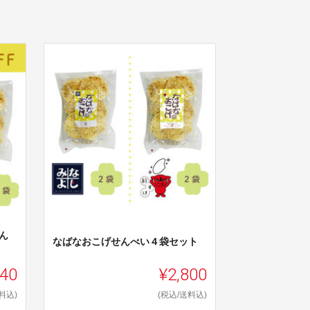
ん
なばなおこげせんべい４袋セット
340
¥2,800
料込)
(税込/送料込)