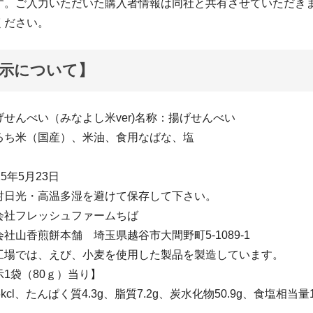
す。ご入力いただいた購入者情報は同社と共有させていただき
ください。
示について】
せんべい（みなよし米ver)名称：揚げせんべい
るち米（国産）、米油、食用なばな、塩
5年5月23日
射日光・高温多湿を避けて保存して下さい。
会社フレッシュファームちば
社山香煎餅本舗 埼玉県越谷市大間野町5-1089-1
工場では、えび、小麦を使用した製品を製造しています。
1袋（80ｇ）当り】
kcl、たんぱく質4.3g、脂質7.2g、炭水化物50.9g、食塩相当量