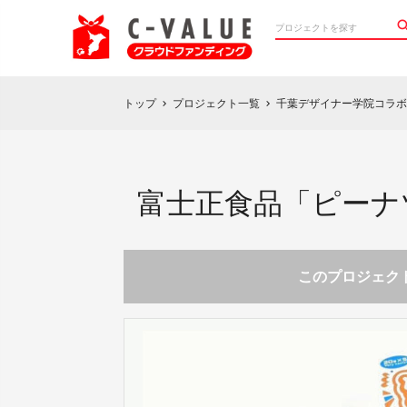
トップ
プロジェクト一覧
千葉デザイナー学院コラボ
chevron_right
chevron_right
富士正食品「ピーナ
このプロジェクト