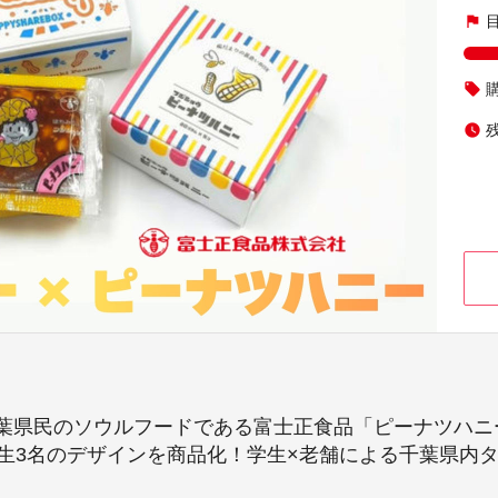
flag
local_offer
watch_later
葉県民のソウルフードである富士正食品「ピーナツハニ
学生3名のデザインを商品化！学生×老舗による千葉県内