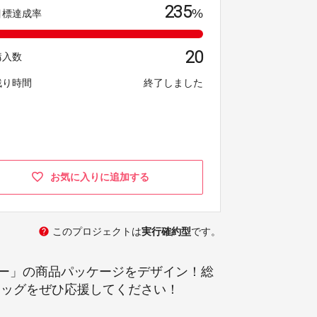
235
%
目標達成率
20
購入数
残り時間
終了しました
お気に入りに追加する
help
このプロジェクトは
実行確約型
です。
ー」の商品パッケージをデザイン！総
タッグをぜひ応援してください！