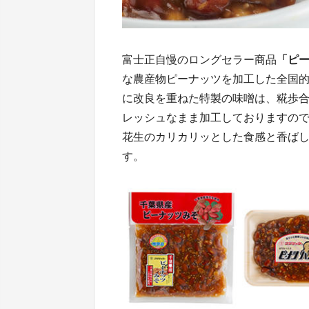
富士正自慢のロングセラー商品
「ピ
な農産物ピーナッツを加工した全国的
に改良を重ねた特製の味噌は、糀歩合
レッシュなまま加工しておりますの
花生のカリカリッとした食感と香ば
す。