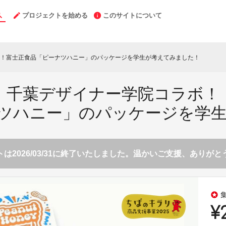
プロジェクトを始める
このサイトについて
！富士正食品「ピーナツハニー」のパッケージを学生が考えてみました！
千葉デザイナー学院コラボ！
ツハニー」のパッケージを学
は2026/03/31に終了いたしました。温かいご支援、ありが
stars
¥