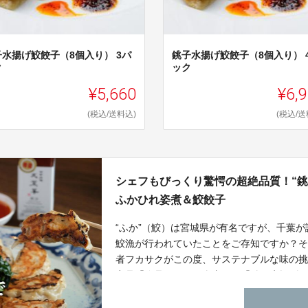
子水揚げ鮫餃子（8個入り） 3パ
銚子水揚げ鮫餃子（8個入り） 
ク
ック
¥5,660
¥6,
(税込/送料込)
(税込/送
シェフもびっくり驚愕の超絶品質！“銚
ふかひれ姿煮＆鮫餃子
“ふか”（鮫）は宮城県が有名ですが、千葉が
鮫漁が行われていたことをご存知ですか？
者フカサクがこの度、サステナブルな味の
商品「絶品ふかひれ姿煮」と「銚子水揚げコラ
始！さらにプロデュースシェフとして予約
菜華」が料理を担当！まさにCHIBAコラボ