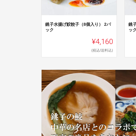
銚子水揚げ鮫餃子（8個入り） 2パ
銚
ック
ッ
¥4,160
(税込/送料込)