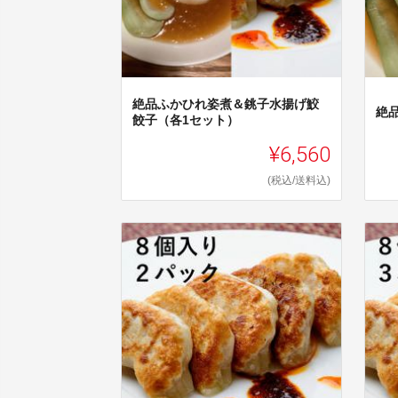
絶品ふかひれ姿煮＆銚子水揚げ鮫
絶
餃子（各1セット）
¥6,560
(税込/送料込)