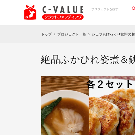
トップ
プロジェクト一覧
シェフもびっくり驚愕の超
chevron_right
chevron_right
絶品ふかひれ姿煮＆