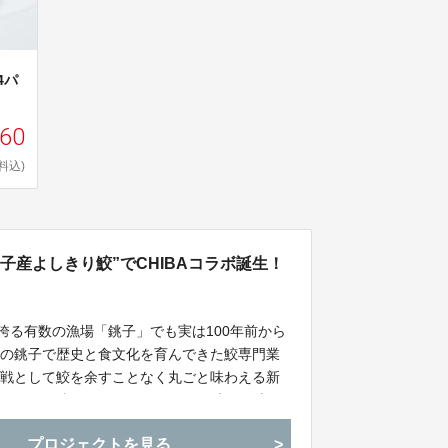
4パ
960
料込)
子産よしきり鮫”でCHIBAコラボ誕生！
誇る有数の漁場「銚子」でも実は100年前から
その銚子で歴史と食文化を育んできた鮫専門業
挑戦として鮫を余すことなく丸ごと味わえる新
ーゲン鮫餃子」をC-VALUEにて先行発売開
困難なことでも知られる柏市の中華の名店「文
プロジェクトを見る
で最高の“ふか料理”が今秋誕生しました！