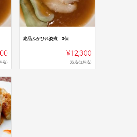
絶品ふかひれ姿煮 3個
700
¥12,300
料込)
(税込/送料込)