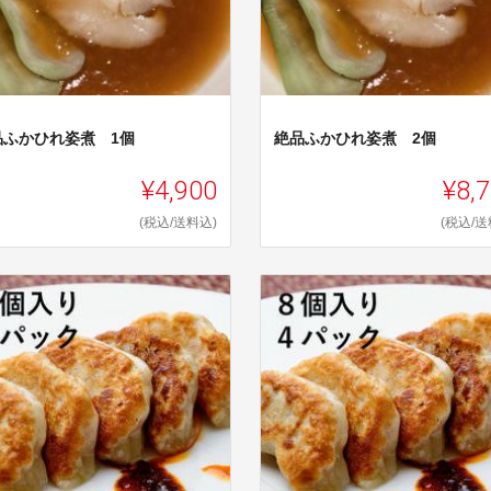
品ふかひれ姿煮 1個
絶品ふかひれ姿煮 2個
¥4,900
¥8,
(税込/送料込)
(税込/送