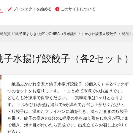
プロジェクトを始める
このサイトについて
絶品質！“銚子産よしきり鮫”でCHIBAコラボ誕生！ふかひれ姿煮＆鮫餃子
絶品ふ
chevron_right
銚子水揚げ鮫餃子（各2セット
・絶品ふかひれ姿煮と銚子水揚げ鮫餃子（8個入り）を2パックず
つのセットをお送りします。 ・まとめて冷凍でのお届けです。
どちらも冷凍庫で保管ください。 ・賞味期限は1ヶ月となりま
す。 ・ふかひれ姿煮は湯煎で5分温めてお召し上がりください。
・鮫餃子は、温めたフライパンに油を引き、凍ったままの鮫餃子
を乗せ、餃子の高さの3分の1程度の水を加え蓋をし水分が飛ぶま
で焼き、焼き目が付いたら完成です。出来立てをお召し上がりく
ださい。