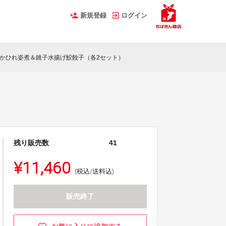
新規登録
ログイン
かひれ姿煮＆銚子水揚げ鮫餃子（各2セット）
）
残り販売数
41
¥11,460
(税込/送料込)
販売終了