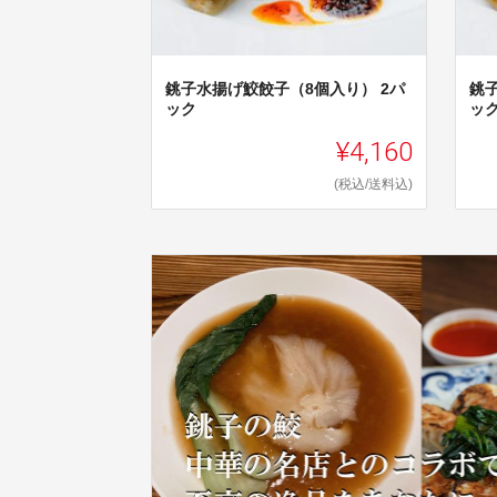
銚子水揚げ鮫餃子（8個入り） 2パ
銚
ック
ッ
¥4,160
(税込/送料込)