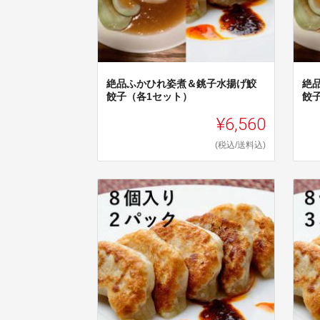
絶品ふかひれ姿煮＆銚子水揚げ鮫
絶
餃子（各1セット）
餃
¥6,560
(税込/送料込)