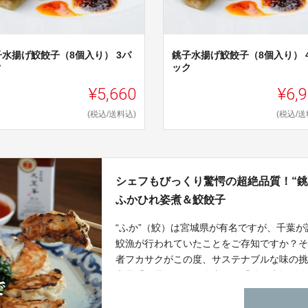
子水揚げ鮫餃子（8個入り） 3パ
銚子水揚げ鮫餃子（8個入り） 
ク
ック
¥5,660
¥6,
(税込/送料込)
(税込/送
シェフもびっくり驚愕の超絶品質！“銚
ふかひれ姿煮＆鮫餃子
“ふか”（鮫）は宮城県が有名ですが、千葉が
鮫漁が行われていたことをご存知ですか？
者フカサクがこの度、サステナブルな味の
商品「絶品ふかひれ姿煮」と「銚子水揚げコラ
始！さらにプロデュースシェフとして予約
菜華」が料理を担当！まさにCHIBAコラボ