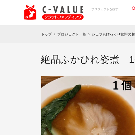
トップ
プロジェクト一覧
シェフもびっくり驚愕の超
chevron_right
chevron_right
絶品ふかひれ姿煮 1