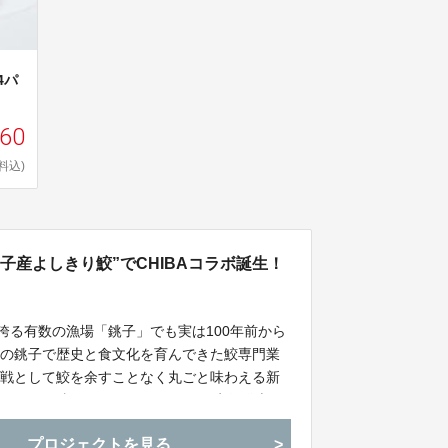
4パ
960
料込)
子産よしきり鮫”でCHIBAコラボ誕生！
誇る有数の漁場「銚子」でも実は100年前から
その銚子で歴史と食文化を育んできた鮫専門業
挑戦として鮫を余すことなく丸ごと味わえる新
ーゲン鮫餃子」をC-VALUEにて先行発売開
困難なことでも知られる柏市の中華の名店「文
プロジェクトを見る
で最高の“ふか料理”が今秋誕生しました！