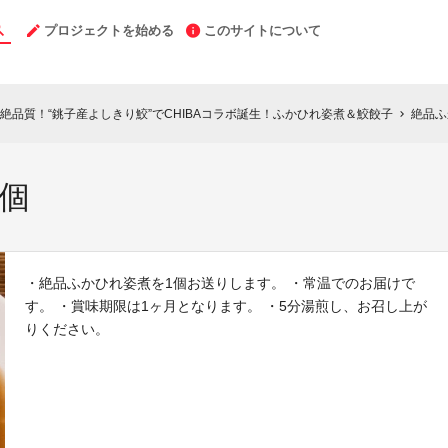
プロジェクトを始める
このサイトについて
絶品質！“銚子産よしきり鮫”でCHIBAコラボ誕生！ふかひれ姿煮＆鮫餃子
絶品ふ
chevron_right
個
・絶品ふかひれ姿煮を1個お送りします。 ・常温でのお届けで
す。 ・賞味期限は1ヶ月となります。 ・5分湯煎し、お召し上が
りください。