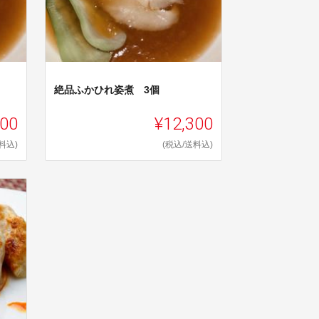
絶品ふかひれ姿煮 3個
700
¥12,300
料込)
(税込/送料込)