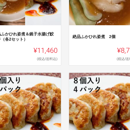
品ふかひれ姿煮＆銚子水揚げ鮫
絶品ふかひれ姿煮 2個
子（各2セット）
¥11,460
¥8,
(税込/送料込)
(税込/送