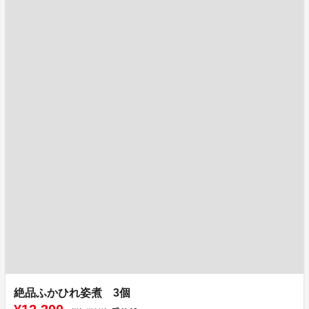
絶品ふかひれ姿煮 3個