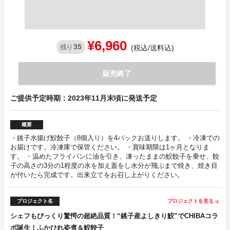
¥6,960
35
残り
(税込/送料込)
販売終了
ご提供予定時期：2023年11月末頃に発送予定
概要
・銚子水揚げ鮫餃子（8個入り）を4パックお送りします。 ・冷凍での
お届けです。冷凍庫で保管ください。 ・賞味期限は1ヶ月となりま
す。 ・温めたフライパンに油を引き、凍ったままの鮫餃子を乗せ、餃
子の高さの3分の1程度の水を加え蓋をし水分が飛ぶまで焼き、焼き目
が付いたら完成です。出来立てをお召し上がりください。
プロジェクト名
プロジェクトを見る
arrow_forward
シェフもびっくり驚愕の超絶品質！“銚子産よしきり鮫”でCHIBAコラ
ボ誕生！ふかひれ姿煮＆鮫餃子