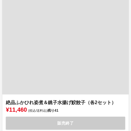
絶品ふかひれ姿煮＆銚子水揚げ鮫餃子（各2セット）
¥11,460
残り
41
(税込/送料込)
販売終了