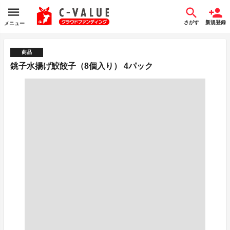
さがす
新規登録
メニュー
商品
銚子水揚げ鮫餃子（8個入り） 4パック