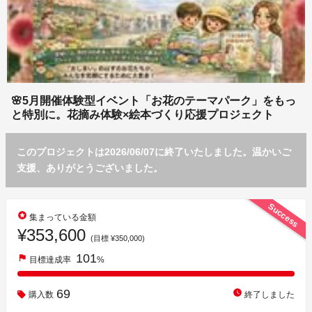
🌸5月開催体験型イベント「お花のテーマパーク」をもっ
と特別に。花摘み体験×絵本づくり応援プロジェクト
このプロジェクトは2026/06/07に終了いたしました。温かいご
支援、ありがとうございました。
Success
stars
集まっている金額
¥353,600
(目標 ¥350,000)
101
flag
目標達成率
%
69
watch_later
購入数
終了しました