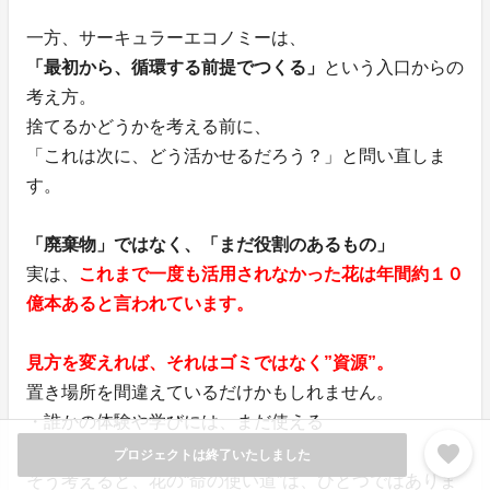
一方、サーキュラーエコノミーは、
「最初から、循環する前提でつくる」
という入口からの
考え方。
捨てるかどうかを考える前に、
「これは次に、どう活かせるだろう？」と問い直しま
す。
「廃棄物」ではなく、「まだ役割のあるもの」
実は、
これまで一度も活用されなかった花は年間約１０
億本あると言われています。
見方を変えれば、それはゴミではなく”資源”。
置き場所を間違えているだけかもしれません。
・誰かの体験や学びには、まだ使える
favorite
・笑顔を生む力は、まだ残っている
プロジェクトは終了いたしました
そう考えると、花の“命の使い道”は、ひとつではありま