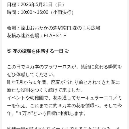
日程：2026年5月31日（日）
時間：10:00〜16:00（小雨決行）
会場：流山おおたかの森駅南口 森のまち広場
花摘み迷路会場：FLAPS１F
🌸
花の循環を体感する一日
🌸
この日で４万本のフラワーロスが、笑顔に変わる瞬間を
ぜひ体感してください。
昨年7月から１年間、廃棄が当たり前とされてきた花に
新たな役割をつくり続けて来ました。
イベントや幼稚園で、花を通してサーキュラーエコノミ
ーを伝え、これまでに約３万本の花を循環へ。そして今
年、”４万本”という目標に挑戦します。
地球一周が約4万キロメートルであることにちなみ、４