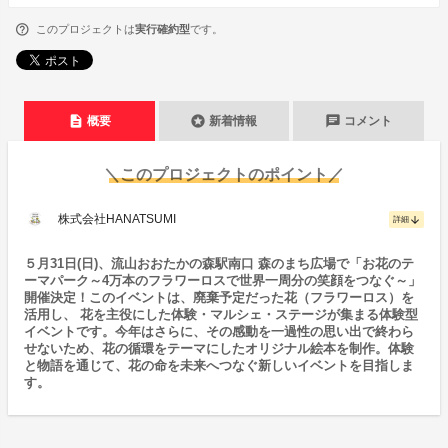
このプロジェクトは
実行確約型
です。
description
stars
chat
概要
新着情報
コメント
＼このプロジェクトのポイント／
株式会社HANATSUMI
arrow_downward
詳細
５月31日(日)、流山おおたかの森駅南口 森のまち広場で「お花のテ
ーマパーク～4万本のフラワーロスで世界一周分の笑顔をつなぐ～」
開催決定！このイベントは、廃棄予定だった花（フラワーロス）を
活用し、 花を主役にした体験・マルシェ・ステージが集まる体験型
イベントです。今年はさらに、その感動を一過性の思い出で終わら
せないため、花の循環をテーマにしたオリジナル絵本を制作。体験
と物語を通じて、花の命を未来へつなぐ新しいイベントを目指しま
す。