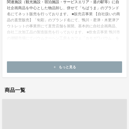
関連施設（観光施設・宿泊施設・サービスエリア・道の駅等）に自
社企画商品を中心とした物品卸し、併せて「ちばうま」のブランド
名にてネット販売を行っております。 ■販売店事業 【自社扱いの商
品の直営販売】「旬彩」のブランド名にて、鴨川・君津・木更津ア
ウトレットの事業所にて直営店舗を展開。基本的に自社企画商品、
自社二次加工品の製造販売を行っております。 ■飲食店事業 鴨川市
の潮騒市場にてバウムクーヘン工房＆カフェ「カモガワバウム」を
オープン。 工房で製造した手作りのバウムクーヘンを販売し、カフ
ェスペースではバウムを使用したカフェメニューや、こだわりのコ
ーヒーが店内で楽しめる空間になりました。
もっと見る
add
ホームページ：
https://shiosaig.jp/
商品一覧