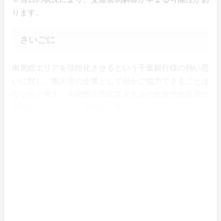
ります。
さいごに
南房総エリアを活性化させるという千葉銀行様の熱い思
いに対し、鴨川市の企業として何かご協力できることは
ないかと考え、今回鴨川市民花火大会の飲食付観覧席の
座席販売をちばぎん商店様を通じ、クラウドファンディ
ングで実施すると決めました。
鴨川は都心からもそれほど遠くない距離感で、綺麗な海
が近くにあり、豊富な海の幸を楽しめることから、少し
でも鴨川の魅力を感じてもらえるとありがたいです。
Kamogawa SEASIDE BASEの目の前であがる花火
はとても綺麗で、迫力満点ですので、この機会に鴨川を