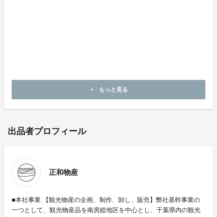
一度訪れてみてください。
日常とは違う、花火を見ながらの美味しい食事・楽しい
お酒の時間をお楽しみください。
また鴨川初のクラフトビール醸造所もございますので、
是非一度ご賞味ください。
スタッフ一同、ご来訪を心待ちにしております。
もっと見る
add
出品者プロフィール
正和物産
■本社事業 【観光物産の企画、制作、卸し、販売】弊社基幹事業の
一つとして、観光物産品を南房総地区を中心とし、千葉県内の観光