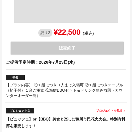
¥22,500
2
残り
(税込)
販売終了
ご提供予定時期：2026年7月29日(水)
概要
【プラン内容】 ①１組につき３人まで入場可 ②１組につきテーブル
（椅子付）１台ご用意 ③海鮮BBQセット＆ドリンク飲み放題（カウ
ンターオーダー制）
プロジェクト名
プロジェクトを見る
arrow_forward
【ビュッフェ】or【BBQ】美食と楽しむ鴨川市民花火大会。特別有料
席を販売します！