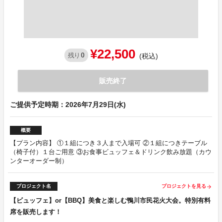
¥22,500
0
残り
(税込)
販売終了
ご提供予定時期：2026年7月29日(水)
概要
【プラン内容】 ①１組につき３人まで入場可 ②１組につきテーブル
（椅子付）１台ご用意 ③お食事ビュッフェ＆ドリンク飲み放題（カウ
ンターオーダー制）
プロジェクト名
プロジェクトを見る
arrow_forward
【ビュッフェ】or【BBQ】美食と楽しむ鴨川市民花火大会。特別有料
席を販売します！