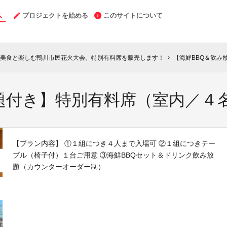
プロジェクトを始める
このサイトについて
Q】美食と楽しむ鴨川市民花火大会。特別有料席を販売します！
【海鮮BBQ＆飲み
chevron_right
題付き】特別有料席（室内／４
【プラン内容】 ①１組につき４人まで入場可 ②１組につきテー
ブル（椅子付）１台ご用意 ③海鮮BBQセット＆ドリンク飲み放
題（カウンターオーダー制）