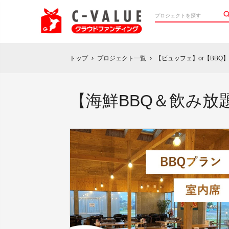
トップ
プロジェクト一覧
【ビュッフェ】or【BB
chevron_right
chevron_right
【海鮮BBQ＆飲み放