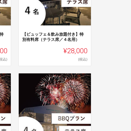
特
【ビュッフェ＆飲み放題付き】特
別有料席（テラス席／４名用）
500
¥28,000
(税込)
(税込)