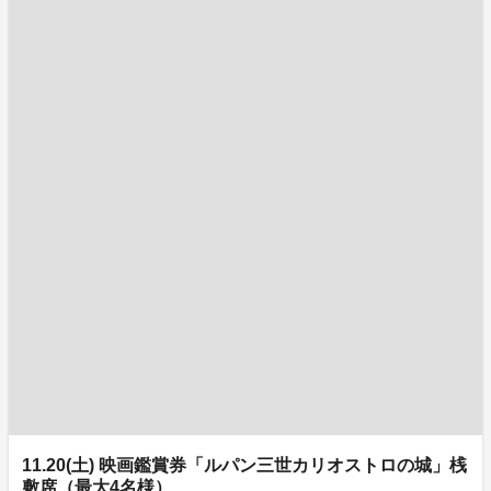
11.20(土) 映画鑑賞券「ルパン三世カリオストロの城」桟
敷席（最大4名様）