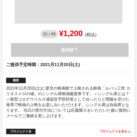
¥1,200
43
残り
(税込)
販売終了
ご提供予定時期：2021月11月20日(土)
概要
2021年11月20日(土)に星空の映画館で上映される映画「ルパン三世 カ
リオストロの城」のシングル席映画鑑賞券です。＜シングル席とは？
＞新型コロナウイルス感染症予防対策としてゆったりと間隔を空けた
座席で映画の上映をお楽しみいただけます。シングル席は自由席とな
ります。 当日の受付方法については応援購入をいただいた後に個別に
メールでご連絡を差し上げます。
プロジェクト名
プロジェクトを見る
arrow_forward