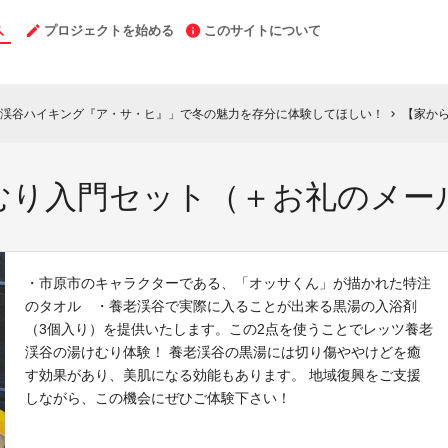
プロジェクトを始める
このサイトについて
渓谷ハイキング『ア・サ・ヒ』」で冬の魅力を存分に体験してほしい！
【家か
chevron_right
むり入門セット（＋お礼のメー
・市原市のキャラクターである、「オッサくん」が描かれた特注
のタオル ・養老渓谷で実際に入ることが出来る黒湯の入浴剤
（3個入り）を提供いたします。この2点を使うことでレッツ養老
渓谷の湯けむり体験！ 養老渓谷の黒湯には切り傷ややけどを癒
す効果があり、美肌になる効能もあります。 地域復興をご支援
しながら、この機会にぜひご体験下さい！