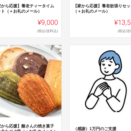
家から応援】養老ティータイム
【家から応援】養老欲張りセッ
ット（＋お礼のメール）
（＋お礼のメール）
¥9,000
¥13,
(税込/送料込)
(税込/送
家から応援】酪さんの焼き菓子
（感謝）1万円のご支援