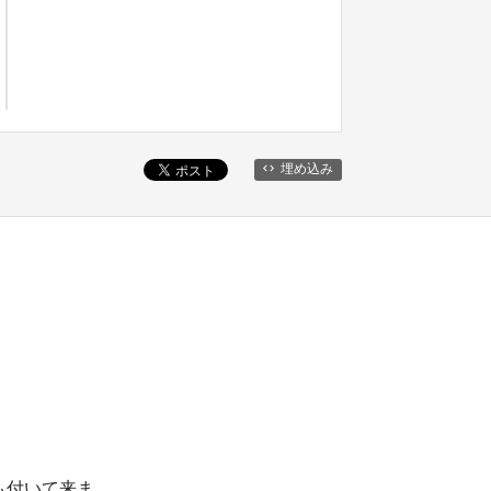
埋め込み
。
も付いて来ま