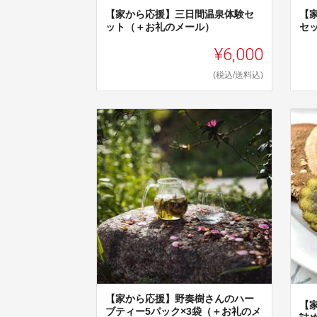
【家から応援】三日間温泉体験セ
【
ット（＋お礼のメール）
セ
¥6,000
(税込/送料込)
【家から応援】野奏樹さんのハー
【
ブティー5パック×3袋（＋お礼のメ