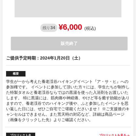
¥6,000
34
残り
(税込)
販売終了
ご提供予定時期：2024年1月20日（土）
概要
学生が一から考えた養老渓谷ハイキングイベント『ア・サ・ヒ』への
参加権です。 イベントに参加して頂いた方々には、学生たちが制作し
た特製タオルと養老渓谷ならではの黒湯を使った入浴剤をお渡しいた
します。 特に黒湯には、筋肉痛や神経痛、やけど等を癒す効能があり
ますので、養老渓谷でのハイキング後や、ふと参加したイベントを思
い返した日には、ぜひご自宅でご堪能くださいませ！ ※ご支援後のキ
ャンセルはできません。また荒天時の対応など、詳細は商品ページ
（画像をクリックした先）よりご確認ください。
プロジェクト名
プロジェクトを見る
arrow_forward