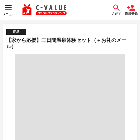
さがす
新規登録
メニュー
商品
【家から応援】三日間温泉体験セット（＋お礼のメー
ル）