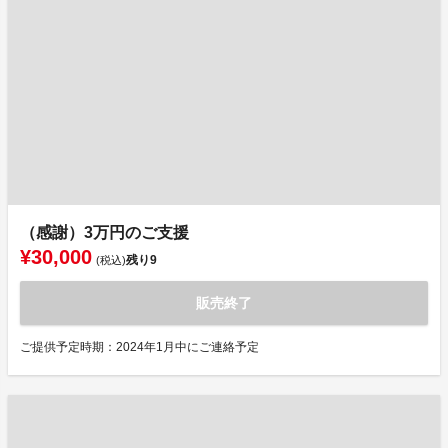
（感謝）3万円のご支援
¥30,000
残り
9
(税込)
販売終了
ご提供予定時期：2024年1月中にご連絡予定