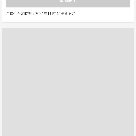
販売終了
ご提供予定時期：2024年1月中に発送予定