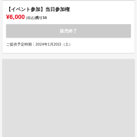
【イベント参加】当日参加権
¥6,000
残り
34
(税込)
販売終了
ご提供予定時期：2024年1月20日（土）