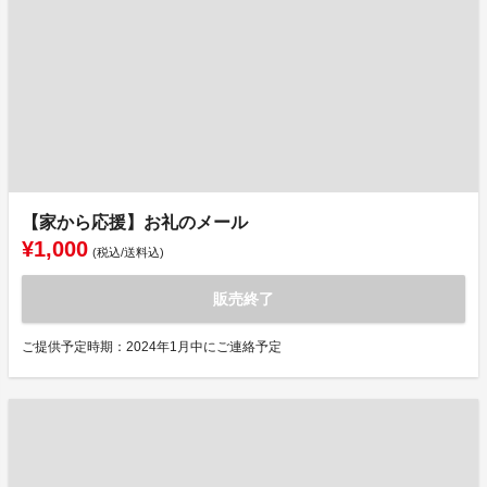
【家から応援】お礼のメール
¥1,000
(税込/送料込)
販売終了
ご提供予定時期：2024年1月中にご連絡予定