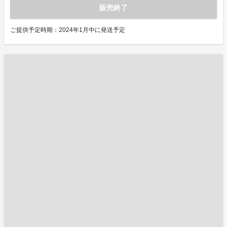
販売終了
ご提供予定時期：2024年1月中に発送予定