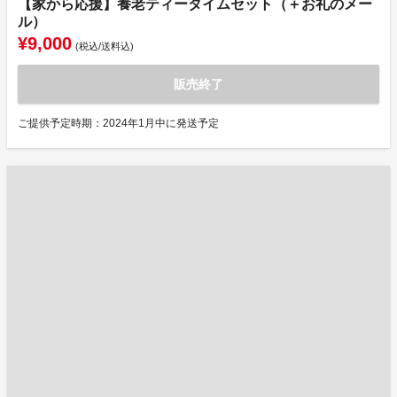
【家から応援】養老ティータイムセット（＋お礼のメー
ル）
¥9,000
(税込/送料込)
販売終了
ご提供予定時期：2024年1月中に発送予定