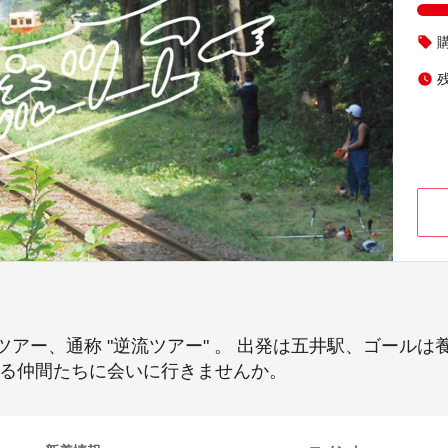
local_offer
watch_later
アー、通称 "逆流ツアー" 。 出発は五井駅、ゴールは
いる仲間たちに会いに行きませんか。