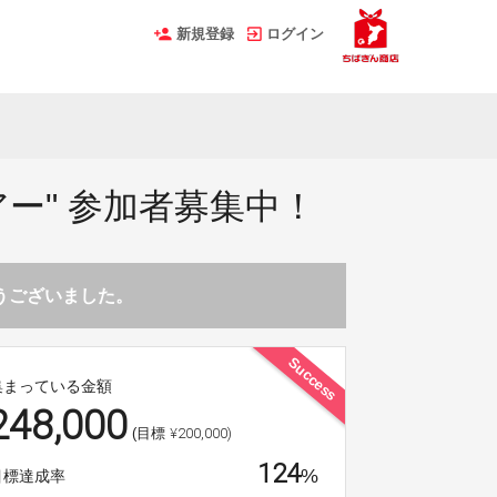
新規登録
ログイン
アー" 参加者募集中！
とうございました。
Success
集まっている金額
248,000
¥200,000)
(目標
124
%
目標達成率