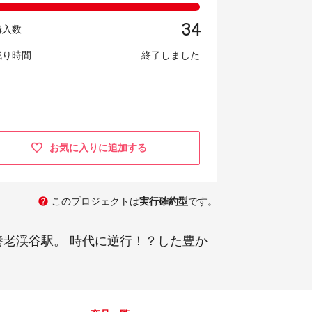
34
購入数
残り時間
終了しました
お気に入りに追加する
help
このプロジェクトは
実行確約型
です。
養老渓谷駅。 時代に逆行！？した豊か