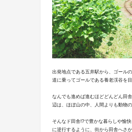
出発地点である五井駅から、ゴール
道に乗ってゴールである養老渓谷を
なんでも進めば進むほどどんどん田
辺は、ほぼ山の中、人間よりも動物
そんなド田舎!?で豊かな暮らしや愉
に逆行するように、街から田舎へさ