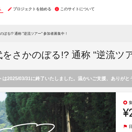
プロジェクトを始める
このサイトについて
ぼる!? 通称 "逆流ツアー" 参加者募集中！
さかのぼる!? 通称 "逆流ツ
は2025/03/31に終了いたしました。温かいご支援、ありが
stars
¥
flag