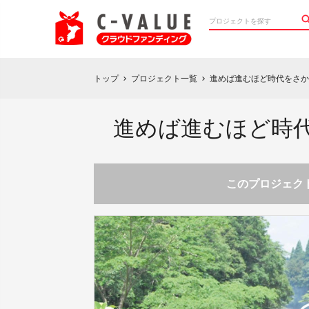
トップ
プロジェクト一覧
進めば進むほど時代をさかの
chevron_right
chevron_right
進めば進むほど時代を
このプロジェクト