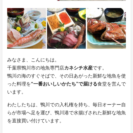
みなさま、こんにちは。
千葉県鴨川市の地魚専門店
カネシチ水産
です。
鴨川の海のすぐそばで、その日あがった新鮮な地魚を使
った料理を
“一番おいしいかたち”で届ける
食堂を営んで
います。
わたしたちは、鴨川での入札権を持ち、毎日オーナー自
らが市場へ足を運び、鴨川港で水揚げされた新鮮な地魚
を直接買い付けています。