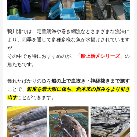
鴨川港では、定置網漁や巻き網漁などさまざまな漁法に
より、四季を通して多種多様な魚が水揚げされています
が
その中でも特におすすめのが、
「船上活〆シリーズ」
の
魚たちです。
獲れたばかりの魚を
船の上で血抜き・神経抜きまで施す
ことで、
鮮度を最大限に保ち、魚本来の旨みをより引き
出す
ことができます。