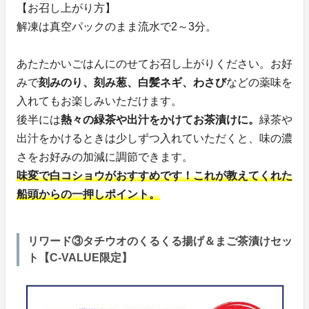
【お召し上がり方】
解凍は真空パックのまま流水で2～3分。
あたたかいごはんにのせてお召し上がりください。お好
みで
刻みのり、刻み葱、白髪ネギ、わさび
などの薬味を
入れてもお楽しみいただけます。
後半には
熱々の緑茶や出汁をかけてお茶漬けに。
緑茶や
出汁をかけるときは少しずつ入れていただくと、味の濃
さをお好みの加減に調節できます。
味変で白コショウがおすすめです！これが教えてくれた
船頭からの一押しポイント。
リワード③タチウオのくるくる揚げ＆まご茶漬けセッ
ト【C-VALUE限定】