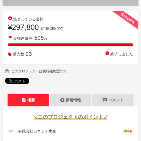
Success
stars
集まっている金額
¥297,800
(目標 ¥50,000)
595
flag
目標達成率
%
93
watch_later
購入数
終了しました
このプロジェクトは
実行確約型
です。
description
stars
chat
概要
新着情報
コメント
＼このプロジェクトのポイント／
有限会社カネシチ水産
arrow_downward
詳細