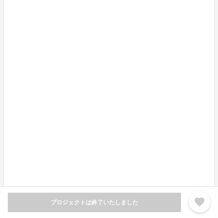
「タチウオのくるくる揚げ」は、地元のお客様に育てて
いただいたとても大切な想い入れのある一品です。
魚離れや流通の変化により、本当に美味しい魚の魅力が
伝わりにくくなっている今だからこそ、地元で愛されて
きたこの味を通して、もっと気軽に、美味しく千葉県の
魚の魅力を楽しんでいただけたら嬉しいです。
また、このプロジェクトをきっかけに、この味をより多
くの方に知っていただき、
いつか「くるくる揚げを食べに鴨川へ行ってみたい」。
そう思って足を運んでいただけたら、これ以上に嬉しい
ことはありません。
ぜひ一度、ご自宅で味わっていただき、そして次は鴨川
favorite
プロジェクトは終了いたしました
の店舗にもぜひお越しください。