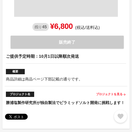
¥6,800
45
残り
(税込/送料込)
販売終了
ご提供予定時期：10月1日以降順次発送
概要
商品詳細は商品ページ下部記載の通りです。
プロジェクト名
プロジェクトを見る
arrow_forward
勝浦塩製作研究所が独自製法でピラミッドソルト開発に挑戦します！
favorite