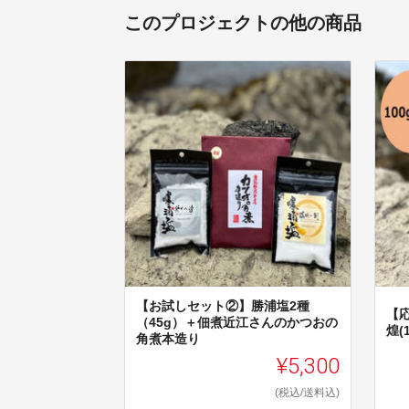
このプロジェクトの他の商品
【お試しセット②】勝浦塩2種
【
（45g）＋佃煮近江さんのかつおの
煌(
角煮本造り
¥5,300
(税込/送料込)