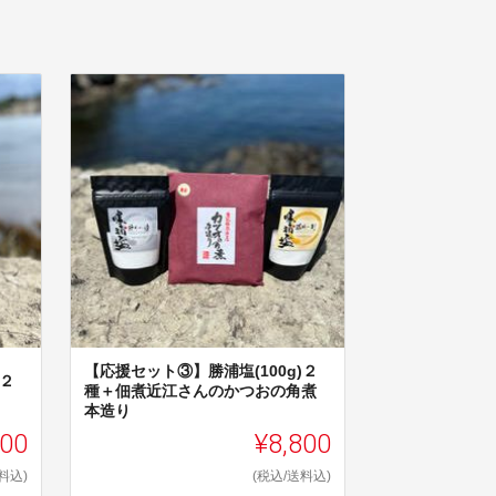
【応援セット③】勝浦塩(100g)２
)２
種＋佃煮近江さんのかつおの角煮
本造り
800
¥8,800
料込)
(税込/送料込)