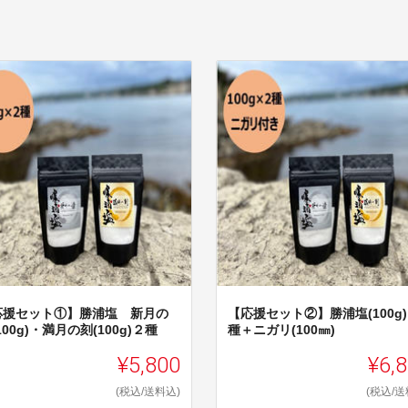
応援セット①】勝浦塩 新月の
【応援セット②】勝浦塩(100g
100g)・満月の刻(100g)２種
種＋ニガリ(100㎜)
¥5,800
¥6,
(税込/送料込)
(税込/送