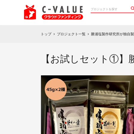
トップ
プロジェクト一覧
勝浦塩製作研究所が独自製
chevron_right
chevron_right
【お試しセット①】勝浦