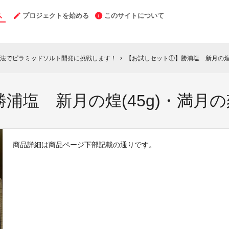
プロジェクトを始める
このサイトについて
法でピラミッドソルト開発に挑戦します！
【お試しセット①】勝浦塩 新月の煌(4
chevron_right
塩 新月の煌(45g)・満月の刻
商品詳細は商品ページ下部記載の通りです。