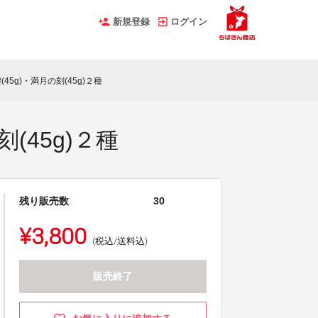
新規登録
ログイン
5g)・満月の刻(45g)２種
(45g)２種
残り販売数
30
¥3,800
(税込/送料込)
販売終了