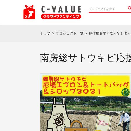
トップ
プロジェクト一覧
耕作放棄地となってしまっ
chevron_right
chevron_right
南房総サトウキビ応