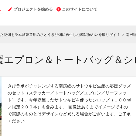
プロジェクトを始める
このサイトについて
た花畑をラム酒製造用のさとうきび畑に再生し地域に賑わいを取り戻す！
南房総
chevron_right
援エプロン＆トートバッグ＆シ
きびラボがチャレンジする南房総のサトウキビ生産の応援グッズ
のセット（ステッカー／トートバッグ／エプロン／リーフレッ
ト）です。今年収穫したサトウキビを使ったシロップ（１００ml
／限定２００本）も含みます。 画像はあくまでイメージですの
で実際のものとはデザインなど異なる場合がございます、ご了承
ください