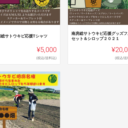
南房総サトウキビ応援グッズフ
房総サトウキビ応援Tシャツ
セット＆シロップ２０２１
¥5,000
¥20,
(税込/送料込)
(税込/送