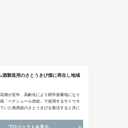
ム酒製造用のさとうきび畑に再生し地域
の花畑が近年、高齢化により耕作放棄地になり
計画「ペナシュール房総」で使用するサトウキ
れていた南房総のさとうきびを復活すると共に
戻します。さとうきびから作られるラム酒、シ
バガスを広く活用し、県内の多くの事業者とコ
プロジェクトを見る
ンドのアイテムや観光、体験を誕生させます。