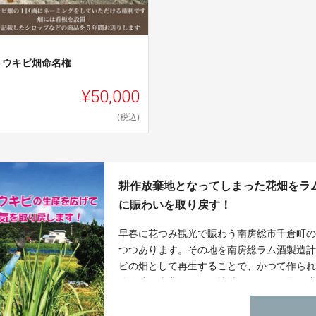
トウキビ畑命名権
¥50,000
(税込)
耕作放棄地となってしまった花畑をラ
に賑わいを取り戻す！
早春に花つみ観光で賑わう南房総市千倉町
つつあります。その地を南房総ラム酒製造
ビの畑として再生することで、かつて作ら
体験農園事業も行い、地域に賑わいを取り
ロップ、さとうきび酢及び搾りかすである
ラボレーションすることで新たな房総ブラ