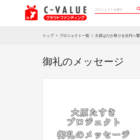
トップ
プロジェクト一覧
大原はだか祭りを次代へ繋
chevron_right
chevron_right
御礼のメッセージ