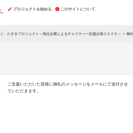
プロジェクトを始める
このサイトについて
ぐ、たすきプロジェクト～地元企業によるチャリティー応援企画２０２５～
御
chevron_right
ご支援いただいた皆様に御礼のメッセージをメールにて送付させ
ていただきます。