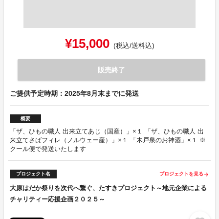
¥15,000
(税込/送料込)
販売終了
ご提供予定時期：2025年8月末までに発送
概要
「ザ、ひもの職人 出来立てあじ（国産）」×１ 「ザ、ひもの職人 出
来立てさばフィレ（ノルウェー産）」×１ 「木戸泉のお神酒」×１ ※
クール便で発送いたします
プロジェクト名
プロジェクトを見る
arrow_forward
大原はだか祭りを次代へ繋ぐ、たすきプロジェクト～地元企業による
チャリティー応援企画２０２５～