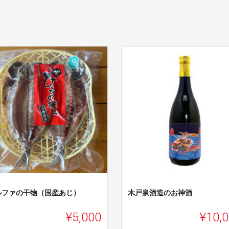
ルファの干物（国産あじ）
木戸泉酒造のお神酒
¥5,000
¥10,