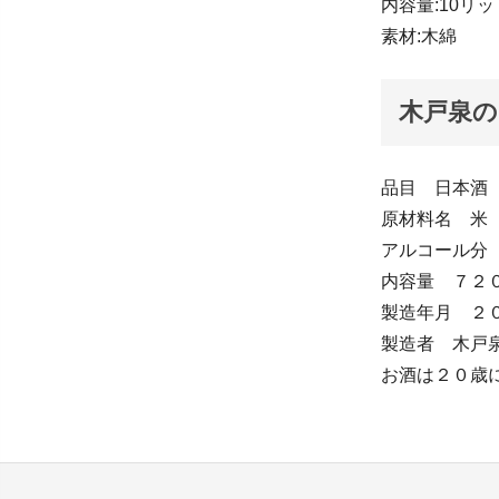
内容量:10リ
素材:木綿
木戸泉の
品目 日本酒
原材料名 米
アルコール分
内容量 ７２
製造年月 ２
製造者 木戸
お酒は２０歳