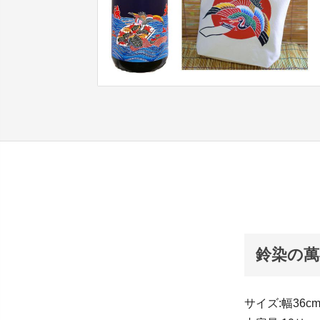
鈴染の萬
サイズ:幅36c