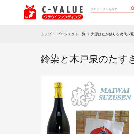
トップ
プロジェクト一覧
大原はだか祭りを次代へ繋
chevron_right
chevron_right
鈴染と木戸泉のたす