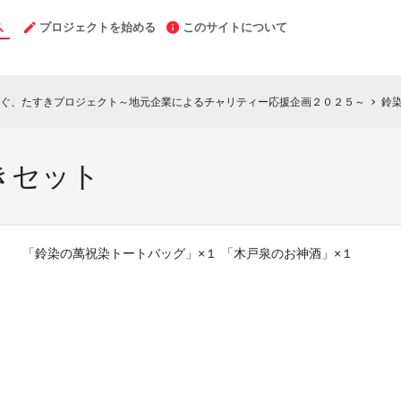
プロジェクトを始める
このサイトについて
ぐ、たすきプロジェクト～地元企業によるチャリティー応援企画２０２５～
鈴
chevron_right
きセット
「鈴染の萬祝染トートバッグ」×１ 「木戸泉のお神酒」×１