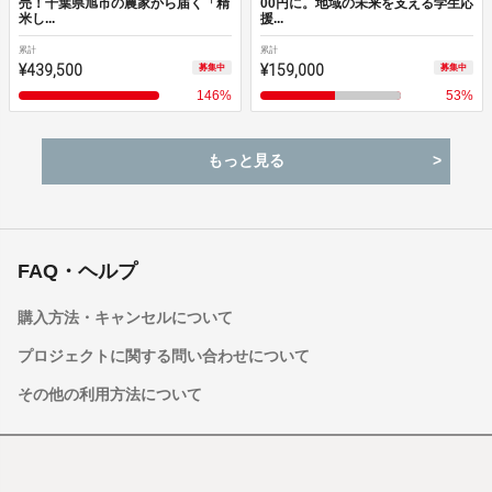
売！千葉県旭市の農家から届く「精
00円に。地域の未来を支える学生応
米し...
援...
累計
累計
¥439,500
¥159,000
募集中
募集中
146
%
53
%
もっと見る
FAQ・ヘルプ
購入方法・キャンセルについて
プロジェクトに関する問い合わせについて
その他の利用方法について