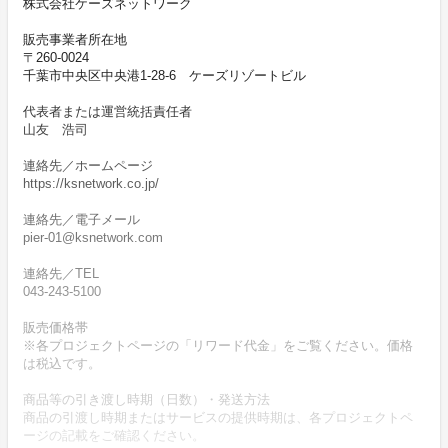
株式会社ケーズネットワーク
販売事業者所在地
〒260-0024
千葉市中央区中央港1-28-6 ケーズリゾートビル
代表者または運営統括責任者
山友 浩司
連絡先／ホームページ
https://ksnetwork.co.jp/
連絡先／電子メール
pier-01@ksnetwork.com
連絡先／TEL
043-243-5100
販売価格帯
※各プロジェクトページの「リワード代金」をご覧ください。価格
は税込です。
商品等の引き渡し時期（日数）・発送方法
商品の引渡し時期またはサービスの提供時期は、各プロジェクトペ
ージの記載をご確認ください。