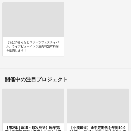
【ちばのみんなとスポーツフェスティバ
ル】ライブビューイング屋内特別有料席
を販売します！
開催中の注目プロジェクト
【第2弾｜8/15～順次発送】昨年完
【小湊鐵道】通学定期代を年間10,0