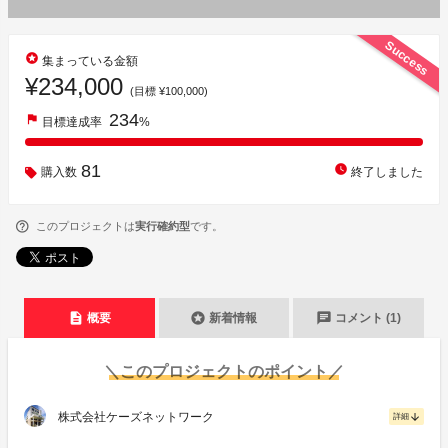
Success
stars
集まっている金額
¥234,000
(目標 ¥100,000)
234
flag
目標達成率
%
81
watch_later
購入数
終了しました
このプロジェクトは
実行確約型
です。
description
stars
chat
概要
新着情報
コメント (1)
＼このプロジェクトのポイント／
株式会社ケーズネットワーク
arrow_downward
詳細