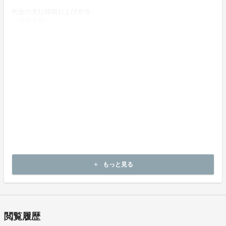
代金の支払時期および方法
《決済手段》
クレジットカード
デビットカード
《支払時期》
本プロジェクトは実行確約型です。
商品購入時に決済が行われます。
商品代金以外に必要な費用 ／送料、消費税等
送料無料 (商品代金に含む)
返品の取扱条件／返品期限、返品時の送料負担または解約や退会条
件
《返品の取扱い条件》
支援後のキャンセルは原則として受付できません。ご了承の上、ご
もっと見る
add
支援ください。
閲覧履歴