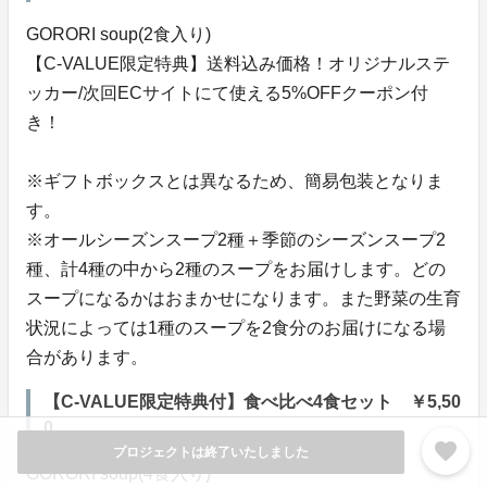
GORORI soup(2食入り)
【C-VALUE限定特典】送料込み価格！オリジナルステ
ッカー/次回ECサイトにて使える5%OFFクーポン付
き！
※ギフトボックスとは異なるため、簡易包装となりま
す。
※オールシーズンスープ2種＋季節のシーズンスープ2
種、計4種の中から2種のスープをお届けします。どの
スープになるかはおまかせになります。また野菜の生育
状況によっては1種のスープを2食分のお届けになる場
合があります。
【C-VALUE限定特典付】食べ比べ4食セット ￥5,50
0
favorite
プロジェクトは終了いたしました
GORORI soup(4食入り)