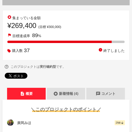
stars
集まっている金額
¥269,400
(目標 ¥300,000)
89
flag
目標達成率
%
37
watch_later
購入数
終了しました
このプロジェクトは
実行確約型
です。
description
stars
chat
概要
新着情報 (4)
コメント
＼このプロジェクトのポイント／
廣岡みほ
arrow_downward
詳細