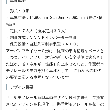
車両概要
・形式：０形
・車体寸法：14,800mm×2,580mm×3,085mm（長さ×幅
×高さ）
・定員：７８人（座席定員３０人）
・制御方式：ＶＶＶＦインバーター制御
・保安設備：自動列車制御装置（ＡＴＣ）
アーバンフライヤー０形は、従来の車両構造をベースと
しつつ、バリアフリー対策や新しい安全基準に適合させ
たほか、省エネルギー性能も向上させるなど、千葉都市
モノレールの主力を担う車種として、 これからの時代
の要請に応える車両となっています。
デザイン概要
「千葉モノレール新型車両デザイン検討委員会」で提案
されたデザインを具現化し、懸垂型モノレールを都市の