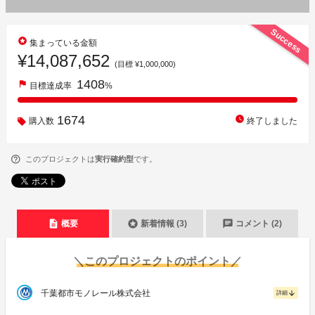
Success
stars
集まっている金額
¥14,087,652
(目標 ¥1,000,000)
1408
flag
目標達成率
%
1674
watch_later
購入数
終了しました
このプロジェクトは
実行確約型
です。
description
stars
chat
概要
新着情報 (3)
コメント (2)
＼このプロジェクトのポイント／
千葉都市モノレール株式会社
arrow_downward
詳細