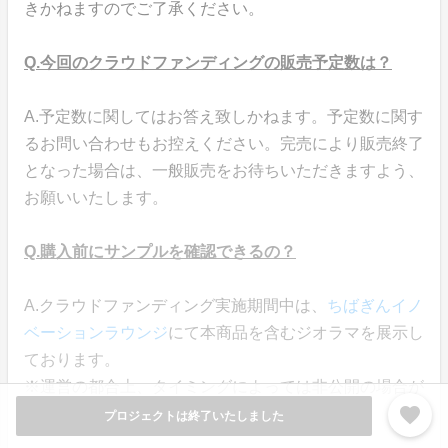
きかねますのでご了承ください。
Q.今回のクラウドファンディングの販売予定数は？
A.予定数に関してはお答え致しかねます。予定数に関す
るお問い合わせもお控えください。完売により販売終了
となった場合は、一般販売をお待ちいただきますよう、
お願いいたします。
Q.購入前にサンプルを確認できるの？
A.クラウドファンディング実施期間中は、
ちばぎんイノ
ベーションラウンジ
にて本商品を含むジオラマを展示し
ております。
※運営の都合上、タイミングによっては非公開の場合が
favorite
ございます。ご了承ください。
プロジェクトは終了いたしました