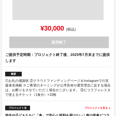
¥30,000
(税込)
販売終了
ご提供予定時期：プロジェクト終了後、2025年7月末までに提供
します
概要
①お礼の感謝状 ②クラウドファンディングページ＆Instagramでの支
援者名掲載 ※ご希望のネーミングが公序良俗や運営理念に反する場合
は、お断りをさせていただく場合がございます。 ③ピコラフォレスタ
で使えるチケット（1食分）×10枚
プロジェクト名
プロジェクトを見る
arrow_forward
学生や子どもたちに「食」で安心と笑顔を届けたい！森の学食ピコラ