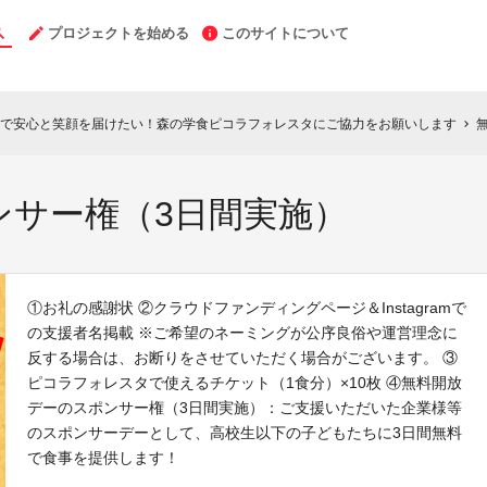
プロジェクトを始める
このサイトについて
」で安心と笑顔を届けたい！森の学食ピコラフォレスタにご協力をお願いします
chevron_right
ンサー権（3日間実施）
①お礼の感謝状 ②クラウドファンディングページ＆Instagramで
の支援者名掲載 ※ご希望のネーミングが公序良俗や運営理念に
反する場合は、お断りをさせていただく場合がございます。 ③
ピコラフォレスタで使えるチケット（1食分）×10枚 ④無料開放
デーのスポンサー権（3日間実施）：ご支援いただいた企業様等
のスポンサーデーとして、高校生以下の子どもたちに3日間無料
で食事を提供します！