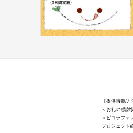
【提供時期/方
＜お礼の感謝
＜ピコラフォレ
プロジェクト終