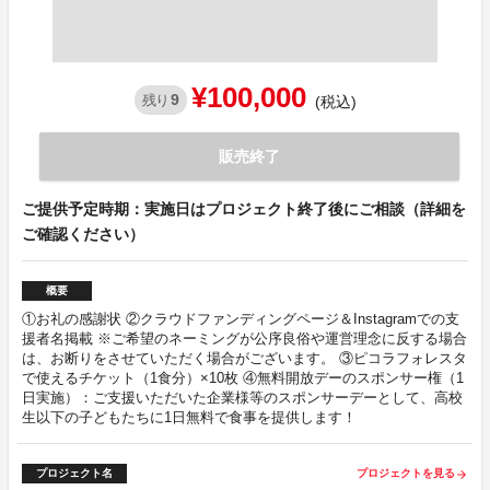
¥100,000
9
残り
(税込)
販売終了
ご提供予定時期：実施日はプロジェクト終了後にご相談（詳細を
ご確認ください）
概要
①お礼の感謝状 ②クラウドファンディングページ＆Instagramでの支
援者名掲載 ※ご希望のネーミングが公序良俗や運営理念に反する場合
は、お断りをさせていただく場合がございます。 ③ピコラフォレスタ
で使えるチケット（1食分）×10枚 ④無料開放デーのスポンサー権（1
日実施）：ご支援いただいた企業様等のスポンサーデーとして、高校
生以下の子どもたちに1日無料で食事を提供します！
プロジェクト名
プロジェクトを見る
arrow_forward