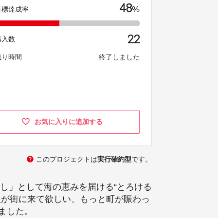
48
%
目標達成率
22
購入数
残り時間
終了しました
お気に入りに追加する
help
このプロジェクトは
実行確約型
です。
返し」として海の恵みを届ける“とろける
人が街に来て欲しい、もっと町が賑わっ
ました。