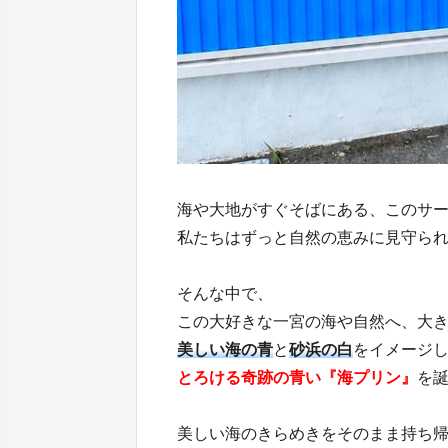
海や大地がすぐそばにある、このサ
私たちはずっと自然の恵みに見守ら
そんな中で、
この大好きな一宮の海や自然へ、大
美しい海の青
と
砂浜の白
をイメージ
とろける奇跡の青い『海プリン』
を
美しい海のきらめきをそのまま持ち