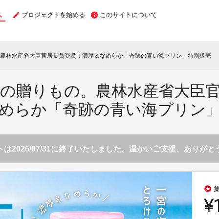
プロジェクトを始める
このサイトについて
農林水産省大臣官房長賞受賞！濃厚＆なめらか「奇跡の青い海プリン」特別販売
の贈りもの。農林水産省大臣
めらか「奇跡の青い海プリン
は2026/07/31に終了いたしました。温かいご支援、ありが
stars
¥