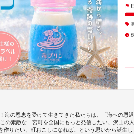
flag
local_offer
watch_later
賞！海の恩恵を受けて生きてきた私たちは、「海への恩
。この素敵な一宮町を全国にもっと発信したい、沢山の
を作りたい、町おこしになれば。という思いから誕生し