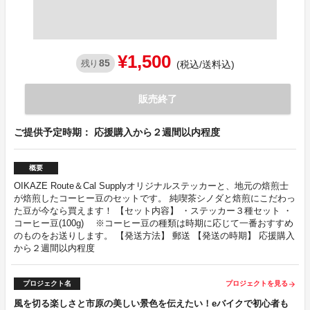
¥1,500
85
残り
(税込/送料込)
販売終了
ご提供予定時期： 応援購入から２週間以内程度
概要
OIKAZE Route＆Cal Supplyオリジナルステッカーと、地元の焙煎士
が焙煎したコーヒー豆のセットです。 純喫茶シノダと焙煎にこだわっ
た豆が今なら買えます！ 【セット内容】 ・ステッカー３種セット ・
コーヒー豆(100g) ※コーヒー豆の種類は時期に応じて一番おすすめ
のものをお送りします。 【発送方法】 郵送 【発送の時期】 応援購入
から２週間以内程度
プロジェクト名
プロジェクトを見る
arrow_forward
風を切る楽しさと市原の美しい景色を伝えたい！eバイクで初心者も