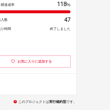
118
%
目標達成率
47
購入数
残り時間
終了しました
お気に入りに追加する
help
このプロジェクトは
実行確約型
です。