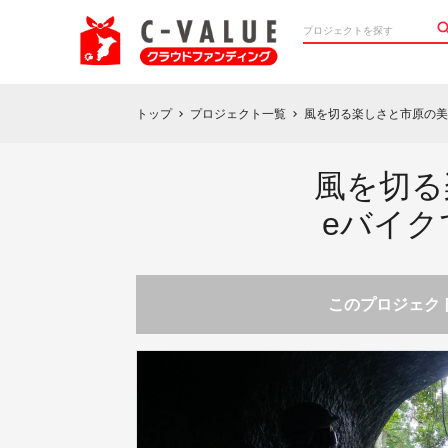
トップ
プロジェクト一覧
風を切る楽しさと市原の美
chevron_right
chevron_right
風を切る
eバイ
このプロジェクト