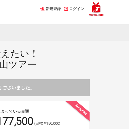
新規登録
ログイン
伝えたい！
山ツアー
とうございました。
Success
集まっている金額
177,500
¥150,000)
(目標