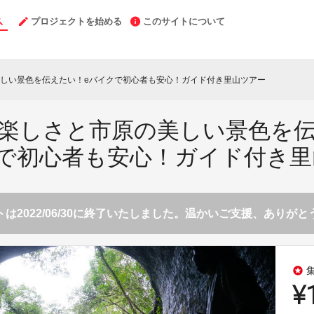
プロジェクトを始める
このサイトについて
しい景色を伝えたい！eバイクで初心者も安心！ガイド付き里山ツアー
楽しさと市原の美しい景色を
クで初心者も安心！ガイド付き里
は2022/06/30に終了いたしました。温かいご支援、ありが
stars
¥