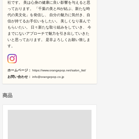
社です。 美は心身の健康に良い影響を与えると思
っております。 「千葉の美とAIが結ぶ、新たな時
代の美文化」を発信し、 自分の魅力に気付き、自
信が持てるお手伝いをしたい。 美しくなり喜んで
もらいたい。 日々新たな取り組みをしていき、 今
までにないアプローチで魅力を引き出していきた
いと思っております。 是非よろしくお願い致しま
す。
ホームページ：
https://www.orangepop.net/salon_list/
お問い合わせ：
info@orangepop.co.jp
商品