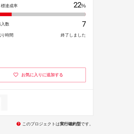
22
%
目標達成率
7
購入数
残り時間
終了しました
お気に入りに追加する
help
このプロジェクトは
実行確約型
です。