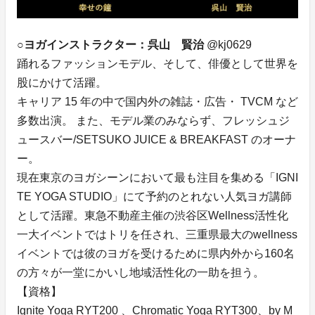
○ヨガインストラクター：呉山 賢治
@kj0629
踊れるファッションモデル、そして、俳優として世界を
股にかけて活躍。
キャリア 15 年の中で国内外の雑誌・広告・ TVCM など
多数出演。 また、モデル業のみならず、フレッシュジ
ュースバー/SETSUKO JUICE & BREAKFAST のオーナ
ー。
現在東京のヨガシーンにおいて最も注目を集める「IGNI
TE YOGA STUDIO」にて予約のとれない人気ヨガ講師
として活躍。東急不動産主催の渋谷区Wellness活性化
一大イベントではトリを任され、三重県最大のwellness
イベントでは彼のヨガを受けるために県内外から160名
の方々が一堂にかいし地域活性化の一助を担う。
【資格】
Ignite Yoga RYT200 、Chromatic Yoga RYT300、by M