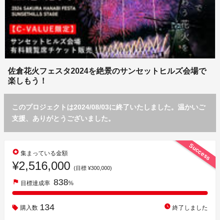
佐倉花火フェスタ2024を絶景のサンセットヒルズ会場で
楽しもう！
このプロジェクトは2024/08/03に終了いたしました。温かいご
支援、ありがとうございました。
Success
stars
集まっている金額
¥2,516,000
(目標 ¥300,000)
838
flag
目標達成率
%
134
watch_later
購入数
終了しました