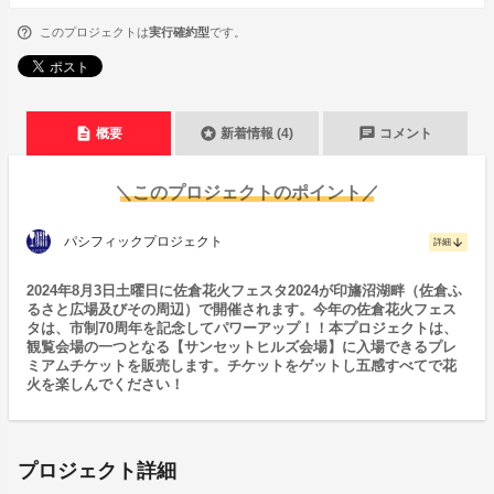
このプロジェクトは
実行確約型
です。
description
stars
chat
概要
新着情報 (4)
コメント
＼このプロジェクトのポイント／
パシフィックプロジェクト
arrow_downward
詳細
2024年8月3日土曜日に佐倉花火フェスタ2024が印旛沼湖畔（佐倉ふ
るさと広場及びその周辺）で開催されます。今年の佐倉花火フェス
タは、市制70周年を記念してパワーアップ！！本プロジェクトは、
観覧会場の一つとなる【サンセットヒルズ会場】に入場できるプレ
ミアムチケットを販売します。チケットをゲットし五感すべてで花
火を楽しんでください！
プロジェクト詳細