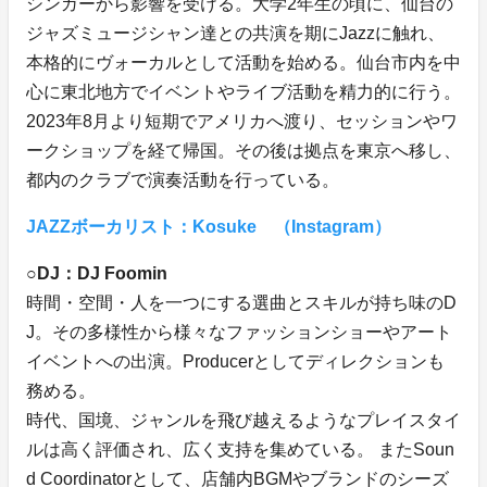
シンガーから影響を受ける。大学2年生の頃に、仙台の
ジャズミュージシャン達との共演を期にJazzに触れ、
本格的にヴォーカルとして活動を始める。仙台市内を中
心に東北地方でイベントやライブ活動を精力的に行う。
2023年8月より短期でアメリカへ渡り、セッションやワ
ークショップを経て帰国。その後は拠点を東京へ移し、
都内のクラブで演奏活動を行っている。
JAZZボーカリスト：Kosuke （Instagram）
○
DJ：DJ Foomin
時間・空間・人を一つにする選曲とスキルが持ち味のD
J。その多様性から様々なファッションショーやアート
イベントへの出演。Producerとしてディレクションも
務める。
時代、国境、ジャンルを飛び越えるようなプレイスタイ
ルは高く評価され、広く支持を集めている。 またSoun
d Coordinatorとして、店舗内BGMやブランドのシーズ