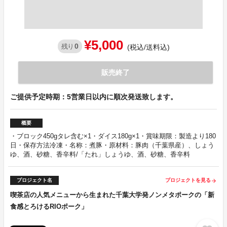
¥5,000
0
残り
(税込/送料込)
販売終了
ご提供予定時期：5営業日以内に順次発送致します。
概要
・ブロック450gタレ含む×1・ダイス180g×1・賞味期限：製造より180
日・保存方法冷凍・名称：煮豚・原材料：豚肉（千葉県産）、しょう
ゆ、酒、砂糖、香辛料/「たれ」しょうゆ、酒、砂糖、香辛料
プロジェクト名
プロジェクトを見る
arrow_forward
喫茶店の人気メニューから生まれた千葉大学発ノンメタポークの「新
食感とろけるRIOポーク」