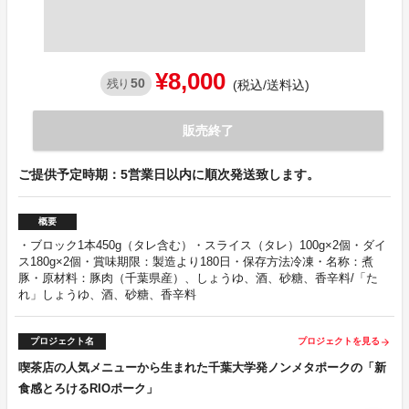
¥8,000
50
残り
(税込/送料込)
販売終了
ご提供予定時期：5営業日以内に順次発送致します。
概要
・ブロック1本450g（タレ含む）・スライス（タレ）100g×2個・ダイ
ス180g×2個・賞味期限：製造より180日・保存方法冷凍・名称：煮
豚・原材料：豚肉（千葉県産）、しょうゆ、酒、砂糖、香辛料/「た
れ」しょうゆ、酒、砂糖、香辛料
プロジェクト名
プロジェクトを見る
arrow_forward
喫茶店の人気メニューから生まれた千葉大学発ノンメタポークの「新
食感とろけるRIOポーク」