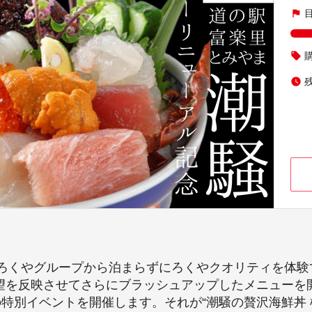
flag
local_offer
watch_later
するろくやグループから泊まらずにろくやクオリティを体
の要望を反映させてさらにブラッシュアップしたメニュー
りの特別イベントを開催します。それが“潮騒の贅沢海鮮丼