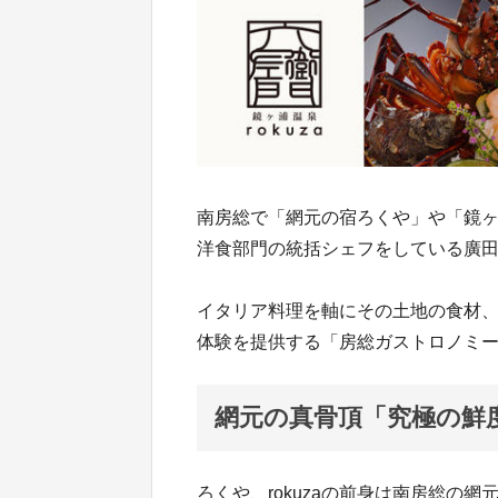
南房総で「網元の宿ろくや」や「鏡ヶ浦
洋食部門の統括シェフをしている廣
イタリア料理を軸にその土地の食材
体験を提供する「房総ガストロノミ
網元の真骨頂「究極の鮮
ろくや、rokuzaの前身は南房総の