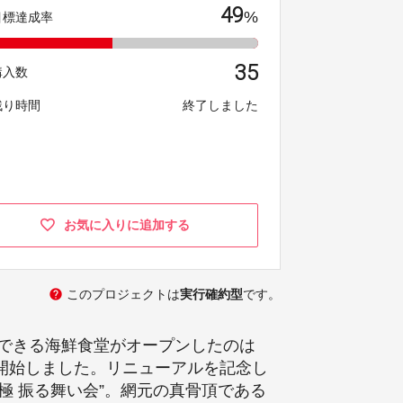
49
%
目標達成率
35
購入数
残り時間
終了しました
お気に入りに追加する
help
このプロジェクトは
実行確約型
です。
験できる海鮮食堂がオープンしたのは
を開始しました。リニューアルを記念し
 極 振る舞い会”。網元の真骨頂である