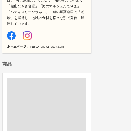
は、2軒の旅館だけではなく、渚の駅たてやまで
「館山なぎさ食堂」「海のマルシェたてやま」
「パティスリーソラネル」、道の駅冨楽里で「潮
騒」を運営し、地域の食材を様々な形で発信・展
開しています。
ホームページ：
https://rokuya-resort.com/
商品