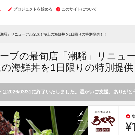
プロジェクトを始める
このサイトについて
潮騒」リニューアル記念！極上の海鮮丼を1日限りの特別提供！！
ープの最旬店「潮騒」リニュ
上の海鮮丼を1日限りの特別提供
は2026/03/31に終了いたしました。温かいご支援、ありが
stars
¥