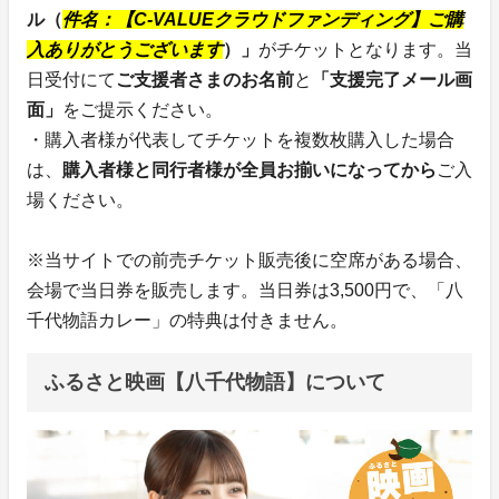
ル（
件名：【C-VALUEクラウドファンディング】ご購
入ありがとうございます
）」
がチケットとなります。当
日受付にて
ご支援者さまのお名前
と
「支援完了メール画
面」
をご提示ください。
・購入者様が代表してチケットを複数枚購入した場合
は、
購入者様と同行者様が全員お揃いになってから
ご入
場ください。
※当サイトでの前売チケット販売後に空席がある場合、
会場で当日券を販売します。当日券は3,500円で、「八
千代物語カレー」の特典は付きません。
ふるさと映画【八千代物語】について