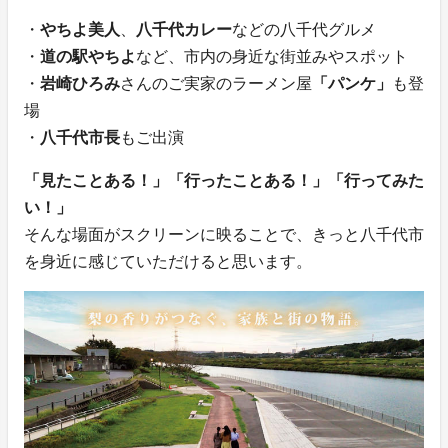
・
やちよ美人
、
八千代カレー
などの八千代グルメ
・
道の駅やちよ
など、市内の身近な街並みやスポット
・
岩崎ひろみ
さんのご実家のラーメン屋
「パンケ」
も登
場
・
八千代市長
もご出演
「見たことある！」「行ったことある！」「行ってみた
い！」
そんな場面がスクリーンに映ることで、きっと八千代市
を身近に感じていただけると思います。