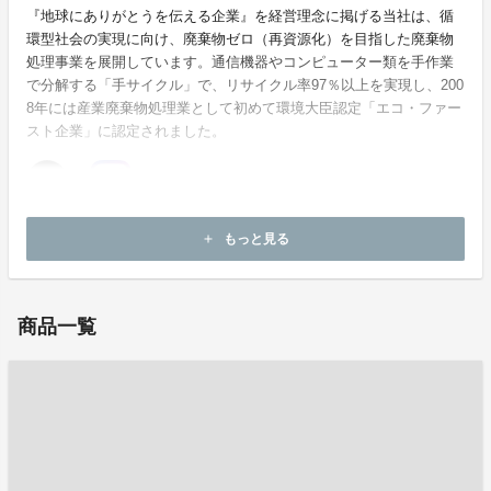
『地球にありがとうを伝える企業』を経営理念に掲げる当社は、循
環型社会の実現に向け、廃棄物ゼロ（再資源化）を目指した廃棄物
処理事業を展開しています。通信機器やコンピューター類を手作業
で分解する「手サイクル」で、リサイクル率97％以上を実現し、200
8年には産業廃棄物処理業として初めて環境大臣認定「エコ・ファー
スト企業」に認定されました。
ホームページ：
https://sanyo-syoji.co.jp/
もっと見る
add
お問い合わせ：
mirai@sanyo-syoji.co.jp
商品一覧