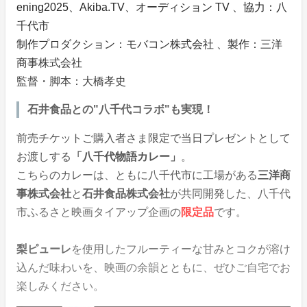
ening2025、Akiba.TV、オーディション TV 、協力：八
千代市
制作プロダクション：モバコン株式会社 、製作：三洋
商事株式会社
監督・脚本：大橋孝史
石井食品との"八千代コラボ"も実現！
前売チケットご購入者さま限定で当日プレゼントとして
お渡しする
「八千代物語カレー」
。
こちらのカレーは、ともに八千代市に工場がある
三洋商
事株式会社
と
石井食品株式会社
が共同開発した、八千代
市ふるさと映画タイアップ企画の
限定品
です。
梨ピューレ
を使用したフルーティーな甘みとコクが溶け
込んだ味わいを、映画の余韻とともに、ぜひご自宅でお
楽しみください。