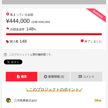
Success
stars
集まっている金額
¥444,000
(目標 ¥300,000)
148
flag
目標達成率
%
148
watch_later
購入数
終了しました
このプロジェクトは
実行確約型
です。
description
stars
chat
概要
新着情報 (2)
コメント
＼このプロジェクトのポイント／
三洋商事株式会社
arrow_downward
詳細