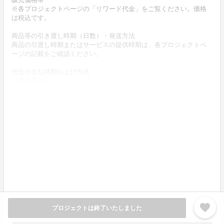
※各プロジェクトページの「リワード代金」をご覧ください。価格
は税込です。
商品等の引き渡し時期（日数）・発送方法
商品の引渡し時期またはサービスの提供時期は、各プロジェクトペ
ージの記載をご確認ください。
代金の支払時期および方法
《決済手段》
クレジットカード
デビットカード
《支払時期》
本プロジェクトは実行確約型です。
商品購入時に決済が行われます。
商品代金以外に必要な費用 ／送料、消費税等
送料無料 (商品代金に含む)
返品の取扱条件／返品期限、返品時の送料負担または解約や退会条
件
favorite
《返品の取扱い条件》
プロジェクトは終了いたしました
いかなる場合も、支援完了後のキャンセル・返金は不可となりま