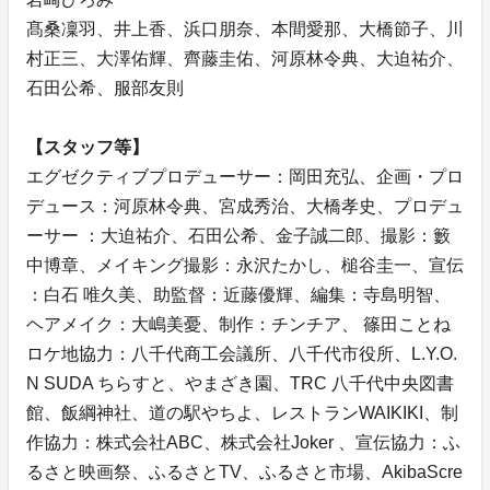
髙桑凜羽、井上香、浜口朋奈、本間愛那、大橋節子、川
村正三、大澤佑輝、齊藤圭佑、河原林令典、大迫祐介、
石田公希、服部友則
【スタッフ等】
エグゼクティブプロデューサー：岡田充弘、企画・プロ
デュース：河原林令典、宮成秀治、大橋孝史、プロデュ
ーサー ：大迫祐介、石田公希、金子誠二郎、撮影：籔
中博章、メイキング撮影：永沢たかし、槌谷圭一、宣伝
：白石 唯久美、助監督：近藤優輝、編集：寺島明智、
ヘアメイク：大嶋美憂、制作：チンチア、 篠田ことね
ロケ地協力：八千代商工会議所、八千代市役所、L.Y.O.
N SUDA ちらすと、やまざき園、TRC 八千代中央図書
館、飯綱神社、道の駅やちよ、レストランWAIKIKI、制
作協力：株式会社ABC、株式会社Joker 、宣伝協力：ふ
るさと映画祭、ふるさとTV、ふるさと市場、AkibaScre