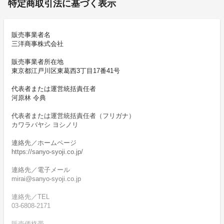
特定商取引法に基づく表示
販売事業者名
三洋商事株式会社
販売事業者所在地
東京都江戸川区東葛西3丁目17番41号
代表者または運営統括責任者
河原林 令典
代表者または運営統括責任者（フリガナ）
カワラバヤシ ヨシノリ
連絡先／ホームページ
https://sanyo-syoji.co.jp/
連絡先／電子メール
mirai@sanyo-syoji.co.jp
連絡先／TEL
03-6808-2171
販売価格帯