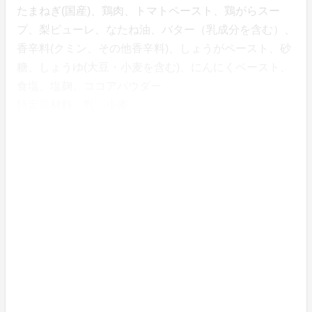
たまねぎ(国産)、鶏肉、トマトペースト、鶏がらスー
プ、梨ピューレ、なたね油、バター（乳成分を含む）、
香辛料(クミン、その他香辛料)、しょうがペースト、砂
糖、しょうゆ(大豆・小麦を含む)、にんにくペースト、
食塩、塩麹、ココアパウダー
特定原材料：乳、小麦
さいごに
ふるさと映画
「八千代物語」
が、八千代市で暮らす方は
もちろん、かつてこのまちに住んでいた方、さらにこれ
から八千代市を知る方にも届きますように。
ここでしか買えない
特典付きの限定前売チケット販売
と
なりますので、ぜひお見逃しなく！
皆さまのご来場を心からお待ちしております。