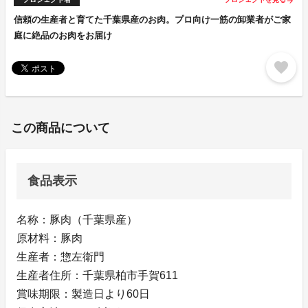
arrow_forward
信頼の生産者と育てた千葉県産のお肉。プロ向け一筋の卸業者がご家
庭に絶品のお肉をお届け
favorite
この商品について
食品表示
名称：豚肉（千葉県産）
原材料：豚肉
生産者：惣左衛門
生産者住所：千葉県柏市手賀611
賞味期限：製造日より60日