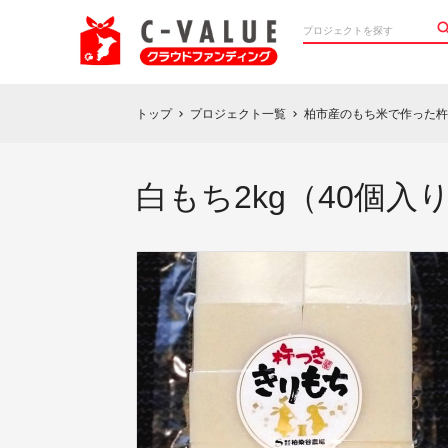
トップ
プロジェクト一覧
柏市産のもち米で作った杵
chevron_right
chevron_right
白もち2kg（40個入