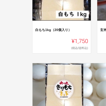
白もち1kg（20個入り）
玄米
¥1,750
(税込/送料込)