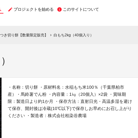
プロジェクトを始める
このサイトについて
つき切り餅【数量限定販売】
白もち2kg（40個入り）
chevron_right
り）
・名称：切り餅 ・原材料名：水稲もち米100％（千葉県柏市
産）・馬鈴薯でん粉 ・内容量：1㎏（20個入）×2袋 ・賞味期
限：製造日より約1か月 ・保存方法：直射日光・高温多湿を避け
て保存、開封後は冷蔵(10℃以下)で保存しお早めにお召し上がり
ください ・製造者：株式会社柏染谷農場