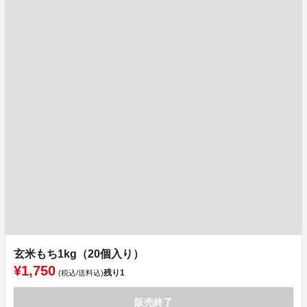
玄米もち1kg（20個入り）
¥1,750
残り
1
(税込/送料込)
販売終了