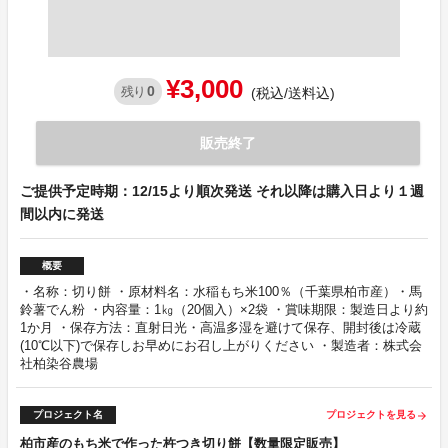
¥3,000
0
残り
(税込/送料込)
販売終了
ご提供予定時期：12/15より順次発送 それ以降は購入日より１週
間以内に発送
概要
・名称：切り餅 ・原材料名：水稲もち米100％（千葉県柏市産）・馬
鈴薯でん粉 ・内容量：1㎏（20個入）×2袋 ・賞味期限：製造日より約
1か月 ・保存方法：直射日光・高温多湿を避けて保存、開封後は冷蔵
(10℃以下)で保存しお早めにお召し上がりください ・製造者：株式会
社柏染谷農場
プロジェクト名
プロジェクトを見る
arrow_forward
柏市産のもち米で作った杵つき切り餅【数量限定販売】