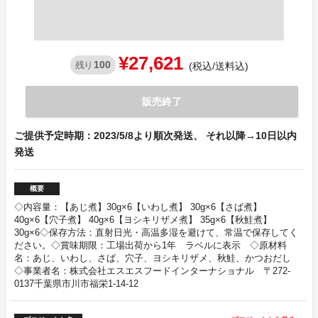
¥27,621
100
残り
(税込/送料込)
販売終了
ご提供予定時期：2023/5/8より順次発送、 それ以降→10日以内
発送
概要
◇内容量：【あじ煮】30g×6【いわし煮】 30g×6【さば煮】
40g×6【穴子煮】 40g×6【ヨシキリザメ煮】 35g×6【秋鮭煮】
30g×6◇保存方法：直射日光・高温多湿を避けて、常温で保存してく
ださい。◇賞味期限：工場出荷から1年 ラベルに表示 ◇原材料
名：あじ、いわし、さば、穴子、ヨシキリザメ、秋鮭、かつおだし
◇事業者名：株式会社エスエスフードインターナショナル 〒272-
0137千葉県市川市福栄1-14-12