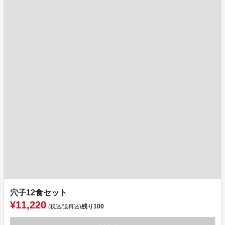
穴子12食セット
¥11,220
残り
100
(税込/送料込)